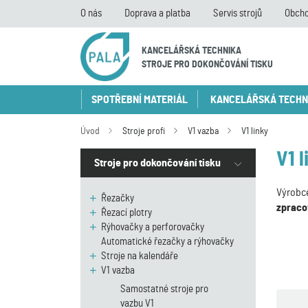
O nás
Doprava a platba
Servis strojů
Obcho
KANCELÁŘSKÁ TECHNIKA
STROJE PRO DOKONČOVÁNÍ TISKU
SPOTŘEBNÍ MATERIÁL
KANCELÁŘSKÁ TECHN
Úvod
Stroje profi
V1 vazba
V1 linky
V1 l
Stroje pro dokončování tisku
Výrob
Řezačky
zpraco
Řezací plotry
Rýhovačky a perforovačky
Automatické řezačky a rýhovačky
Stroje na kalendáře
V1 vazba
Samostatné stroje pro
vazbu V1