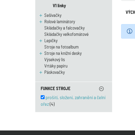
V1 linky
VÝCH
Sešívačky
Rolové laminátory
Skládačky a falcovačky
Skládačky velkofomátové
Lepičky
Stroje na fotoalbum
Stroje na knižní desky
Výsekový lis
Vrtáky papíru
Páskovačky
FUNKCE STROJE
prošití, složení, zahranění a čelní
ořez
(4)