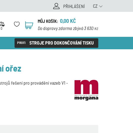
CZ
PŘIHLÁŠENÍ
0,00
KČ
MŮJ KOŠÍK:
0
Do dopravy zdarma zbývá 3 630
0
Kč
STROJE PRO DOKONČOVÁNÍ TISKU
ní ořez
trojů řešení pro provádění vazeb V1 -