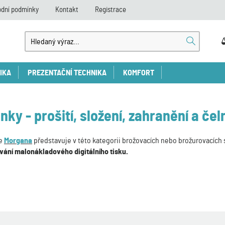
dní podmínky
Kontakt
Registrace
IKA
PREZENTAČNÍ TECHNIKA
KOMFORT
inky - prošití, složení, zahranění a čel
ce
Morgana
představuje v této kategorii brožovacích nebo brožurovacích s
vání malonákladového digitálního tisku.