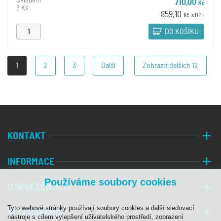
Skladem
710,00
Kč
3 Ks
859,10
Kč
s DPH
DO KOŠÍKU
1
2
3
Další
Zobrazit dalších
12
KONTAKT
INFORMACE
Používáme soubory cookies
O SPOLEČNOSTI
Tyto webové stránky používají soubory cookies a další sledovací
VELKOOBCHOD
nástroje s cílem vylepšení uživatelského prostředí, zobrazení