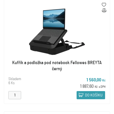
Kufřík a podložka pod notebook Fellowes BREYTA
černý
Skladem
1 560,00
Kč
6 Ks
1 887,60
Kč
s DPH
DO KOŠÍKU