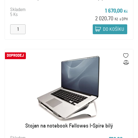
Skladem
1 670,00
Kč
5 Ks
2 020,70
Kč
s DPH
DO KOŠÍKU
DOPRODEJ
Stojan na notebook Fellowes I-Spire bílý