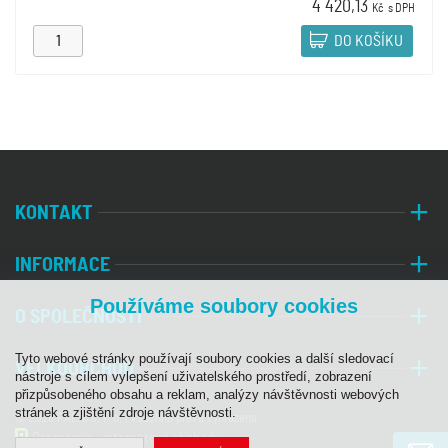
4 420,13
Kč
s DPH
DO KOŠÍKU
KONTAKT
INFORMACE
Používáme soubory cookies
O SPOLEČNOSTI
Tyto webové stránky používají soubory cookies a další sledovací
VELKOOBCHOD
nástroje s cílem vylepšení uživatelského prostředí, zobrazení
přizpůsobeného obsahu a reklam, analýzy návštěvnosti webových
stránek a zjištění zdroje návštěvnosti.
© 2026 PALA, s. r. o. | Všechna práva vyhrazena
Programia - internetové obchody