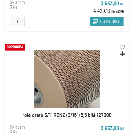
Skladem
3 653,00
Kč
3 Ks
4 420,13
Kč
s DPH
DO KOŠÍKU
DOPRODEJ
role drátu 3/1" RENZ (3/16") 5,5 bílá 127000
Skladem
3 653,00
Kč
3 Ks