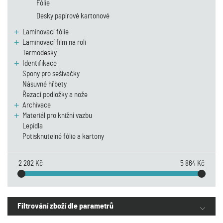
Fólie
Desky papírové kartonové
Laminovací fólie
Laminovací film na roli
Termodesky
Identifikace
Spony pro sešívačky
Násuvné hřbety
Řezací podložky a nože
Archivace
Materiál pro knižní vazbu
Lepidla
Potisknutelné fólie a kartony
2 282 Kč
5 864 Kč
Filtrování zboží dle parametrů