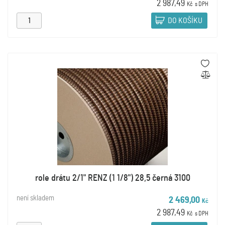
2 987,49
Kč
s DPH
DO KOŠÍKU
role drátu 2/1" RENZ (1 1/8") 28,5 černá 3100
není skladem
2 469,00
Kč
2 987,49
Kč
s DPH