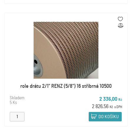
role drátu 2/1" RENZ (5/8") 16 stříbrná 10500
Skladem
2 336,00
Kč
5 Ks
2 826,56
Kč
s DPH
DO KOŠÍKU