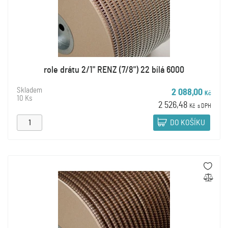
role drátu 2/1" RENZ (7/8") 22 bílá 6000
Skladem
2 088,00
Kč
10 Ks
2 526,48
Kč
s DPH
DO KOŠÍKU