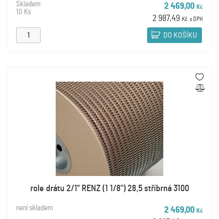
Skladem
2 469,00
Kč
10 Ks
2 987,49
Kč
s DPH
DO KOŠÍKU
role drátu 2/1" RENZ (1 1/8") 28,5 stříbrná 3100
není skladem
2 469,00
Kč