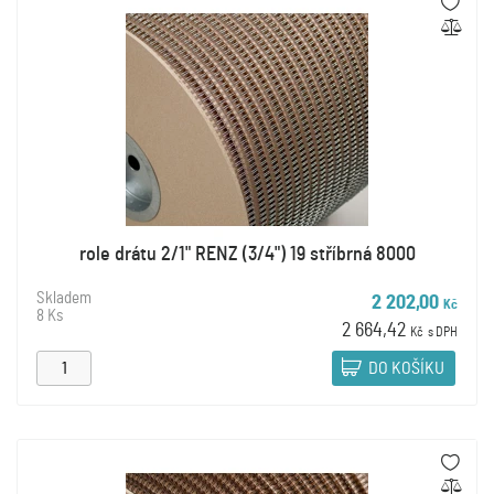
role drátu 2/1" RENZ (3/4") 19 stříbrná 8000
Skladem
2 202,00
Kč
8 Ks
2 664,42
Kč
s DPH
DO KOŠÍKU