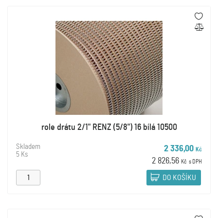
role drátu 2/1" RENZ (5/8") 16 bílá 10500
Skladem
2 336,00
Kč
5 Ks
2 826,56
Kč
s DPH
DO KOŠÍKU