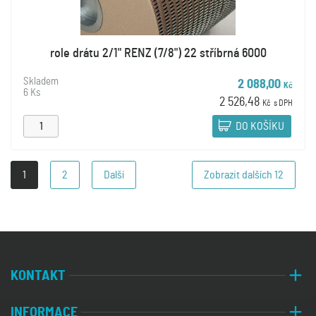
role drátu 2/1" RENZ (7/8") 22 stříbrná 6000
Skladem
2 088,00
Kč
6 Ks
2 526,48
Kč
s DPH
DO KOŠÍKU
1
2
Další
Zobrazit dalších
12
KONTAKT
INFORMACE