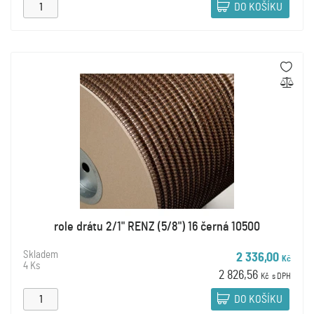
DO KOŠÍKU
role drátu 2/1" RENZ (5/8") 16 černá 10500
Skladem
2 336,00
Kč
4 Ks
2 826,56
Kč
s DPH
DO KOŠÍKU