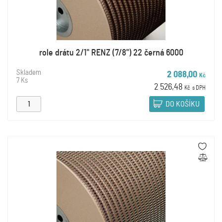
role drátu 2/1" RENZ (7/8") 22 černá 6000
Skladem
2 088,00
Kč
7 Ks
2 526,48
Kč
s DPH
DO KOŠÍKU