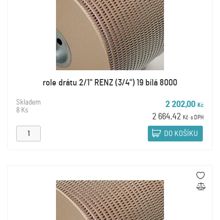
role drátu 2/1" RENZ (3/4") 19 bílá 8000
Skladem
2 202,00
Kč
8 Ks
2 664,42
Kč
s DPH
DO KOŠÍKU