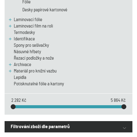
Fólie
Desky papírové kartonové
Laminovací fólie
Laminovací film na roli
Termodesky
Identifikace
Spony pro sešívačky
Násuvné hřbety
Řezací podložky a nože
Archivace
Materiál pro knižní vazbu
Lepidla
Potisknutelné fólie a kartony
2 282 Kč
5 864 Kč
Filtrování zboží dle parametrů