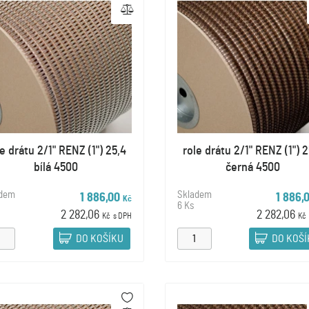
le drátu 2/1" RENZ (1") 25,4
role drátu 2/1" RENZ (1") 2
bílá 4500
černá 4500
adem
Skladem
1 886,00
1 886,
Kč
6 Ks
2 282,06
2 282,06
Kč
s DPH
Kč
DO KOŠÍKU
DO KOŠ