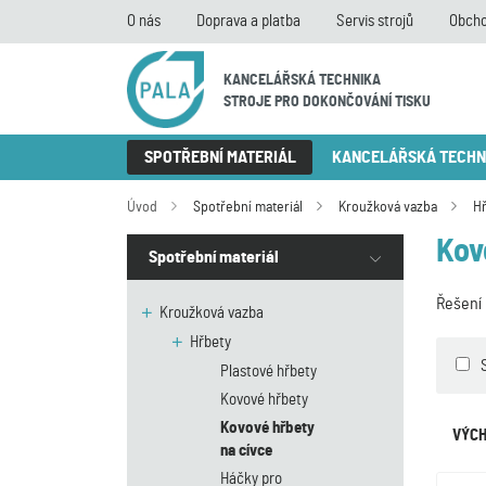
O nás
Doprava a platba
Servis strojů
Obcho
KANCELÁŘSKÁ TECHNIKA
STROJE PRO DOKONČOVÁNÍ TISKU
SPOTŘEBNÍ MATERIÁL
KANCELÁŘSKÁ TECHN
Úvod
Spotřební materiál
Kroužková vazba
H
Kov
Spotřební materiál
Řešení 
Kroužková vazba
Hřbety
Plastové hřbety
Kovové hřbety
Kovové hřbety
VÝCH
na cívce
Háčky pro