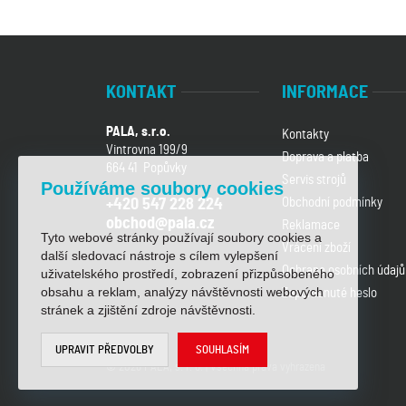
KONTAKT
INFORMACE
PALA, s.r.o.
Kontakty
Vintrovna 199/9
Doprava a platba
664 41 Popůvky
Servis strojů
Používáme soubory cookies
Obchodní podmínky
+420 547 228 224
obchod@pala.cz
Reklamace
Tyto webové stránky používají soubory cookies a
Vrácení zboží
další sledovací nástroje s cílem vylepšení
Ochrana osobních údajů
uživatelského prostředí, zobrazení přizpůsobeného
obsahu a reklam, analýzy návštěvnosti webových
Zapomenuté heslo
stránek a zjištění zdroje návštěvnosti.
UPRAVIT PŘEDVOLBY
SOUHLASÍM
© 2026 PALA, s. r. o. | Všechna práva vyhrazena