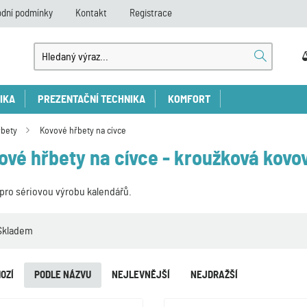
dní podmínky
Kontakt
Registrace
IKA
PREZENTAČNÍ TECHNIKA
KOMFORT
řbety
Kovové hřbety na cívce
ové hřbety na cívce - kroužková kovov
pro sériovou výrobu kalendářů.
Skladem
OZÍ
PODLE NÁZVU
NEJLEVNĚJŠÍ
NEJDRAŽŠÍ