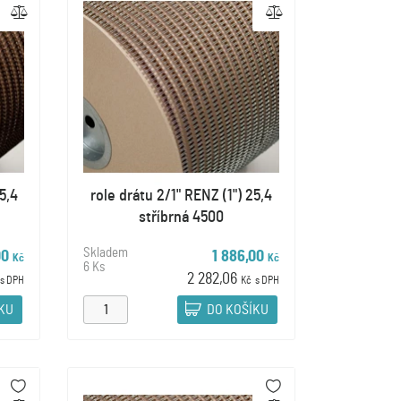
5,4
role drátu 2/1" RENZ (1") 25,4
stříbrná 4500
Skladem
00
1 886,00
Kč
Kč
6 Ks
2 282,06
s DPH
Kč
s DPH
ÍKU
DO KOŠÍKU