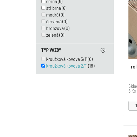
černá
(6)
stříbrná
(6)
modrá
(0)
červená
(0)
bronzová
(0)
zelená
(0)
TYP VAZBY
kroužková kovová 3/1'
(0)
kroužková kovová 2/1'
(18)
ro
Skl
6 Ks