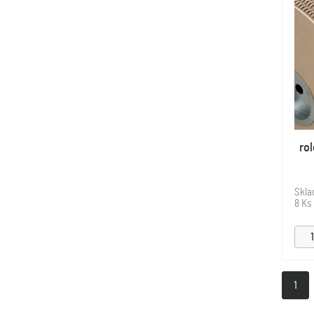
rol
Skl
8 Ks
1