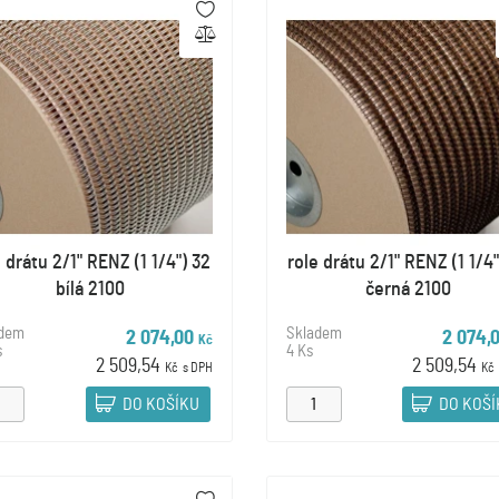
e drátu 2/1" RENZ (1 1/4") 32
role drátu 2/1" RENZ (1 1/4"
bílá 2100
černá 2100
adem
Skladem
2 074,00
2 074,
Kč
s
4 Ks
2 509,54
2 509,54
Kč
s DPH
Kč
DO KOŠÍKU
DO KOŠ