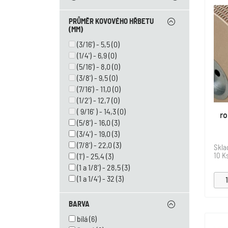
PRŮMĚR KOVOVÉHO HŘBETU
(MM)
(3/16') - 5,5
(0)
(1/4') - 6,9
(0)
(5/16') - 8,0
(0)
(3/8') - 9,5
(0)
(7/16') - 11,0
(0)
(1/2') - 12,7
(0)
( 9/16' ) - 14,3
(0)
ro
(5/8') - 16,0
(3)
(3/4') - 19,0
(3)
(7/8') - 22,0
(3)
Skl
10 K
(1') - 25,4
(3)
(1 a 1/8') - 28,5
(3)
(1 a 1/4') - 32
(3)
BARVA
bílá
(6)