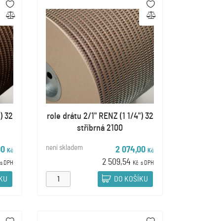
) 32
role drátu 2/1" RENZ (1 1/4") 32
stříbrná 2100
není skladem
00
2 074,00
Kč
Kč
2 509,54
s DPH
Kč
s DPH
ÍKU
DO KOŠÍKU