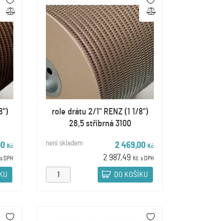
8")
role drátu 2/1" RENZ (1 1/8")
28,5 stříbrná 3100
není skladem
00
2 469,00
Kč
Kč
2 987,49
s DPH
Kč
s DPH
ÍKU
DO KOŠÍKU