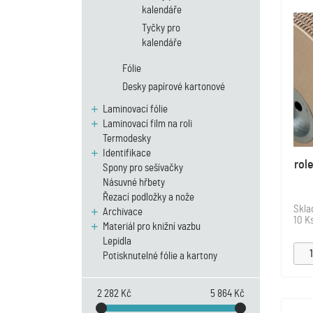
kalendáře
Tyčky pro
kalendáře
Fólie
Desky papírové kartonové
Laminovací fólie
Laminovací film na roli
Termodesky
Identifikace
rol
Spony pro sešívačky
Násuvné hřbety
Řezací podložky a nože
Skl
Archivace
10 K
Materiál pro knižní vazbu
Lepidla
Potisknutelné fólie a kartony
2 282 Kč
5 864 Kč