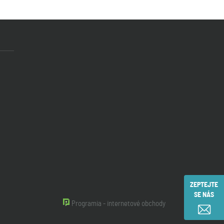
ZEPTEJTE
SE NÁS
Programia - internetové obchody