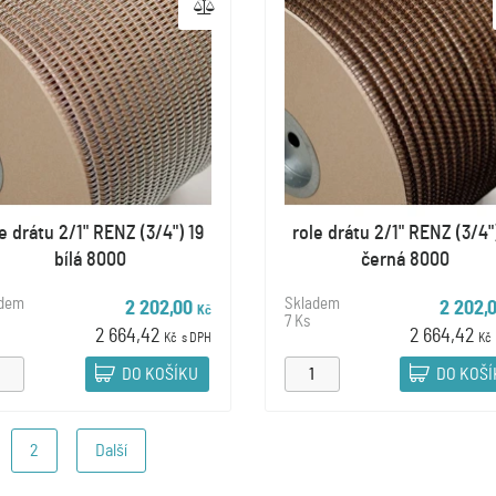
e drátu 2/1" RENZ (3/4") 19
role drátu 2/1" RENZ (3/4"
bílá 8000
černá 8000
adem
Skladem
2 202,00
2 202,
Kč
7 Ks
2 664,42
2 664,42
Kč
s DPH
Kč
DO KOŠÍKU
DO KOŠ
2
Další