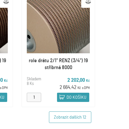
) 19
role drátu 2/1" RENZ (3/4") 19
stříbrná 8000
Skladem
00
2 202,00
Kč
Kč
8 Ks
2 664,42
s DPH
Kč
s DPH
ÍKU
DO KOŠÍKU
Zobrazit dalších
12