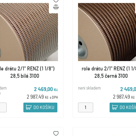
le drátu 2/1" RENZ (1 1/8")
role drátu 2/1" RENZ (1 1/
28,5 bílá 3100
28,5 černá 3100
adem
není skladem
2 469,00
2 469,
Kč
s
2 987,49
2 987,49
Kč
s DPH
Kč
DO KOŠÍKU
DO KOŠ