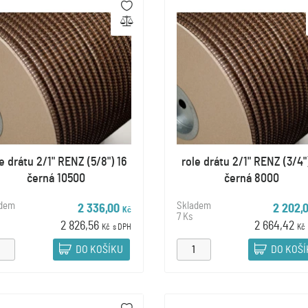
e drátu 2/1" RENZ (5/8") 16
role drátu 2/1" RENZ (3/4"
černá 10500
černá 8000
adem
Skladem
2 336,00
2 202,
Kč
7 Ks
2 826,56
2 664,42
Kč
s DPH
Kč
DO KOŠÍKU
DO KOŠ