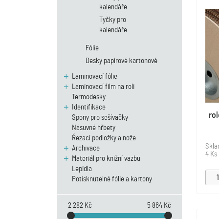
kalendáře
Tyčky pro
kalendáře
Fólie
Desky papírové kartonové
Laminovací fólie
Laminovací film na roli
Termodesky
Identifikace
rol
Spony pro sešívačky
Násuvné hřbety
Řezací podložky a nože
Skl
Archivace
4 Ks
Materiál pro knižní vazbu
Lepidla
Potisknutelné fólie a kartony
2 282 Kč
5 864 Kč