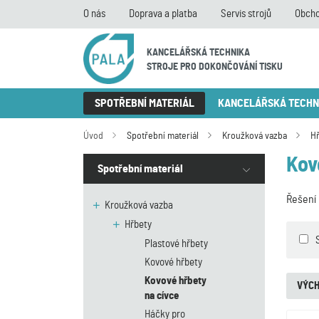
O nás
Doprava a platba
Servis strojů
Obcho
KANCELÁŘSKÁ TECHNIKA
STROJE PRO DOKONČOVÁNÍ TISKU
SPOTŘEBNÍ MATERIÁL
KANCELÁŘSKÁ TECHN
Úvod
Spotřební materiál
Kroužková vazba
H
Kov
Spotřební materiál
Řešení 
Kroužková vazba
Hřbety
Plastové hřbety
Kovové hřbety
Kovové hřbety
VÝCH
na cívce
Háčky pro