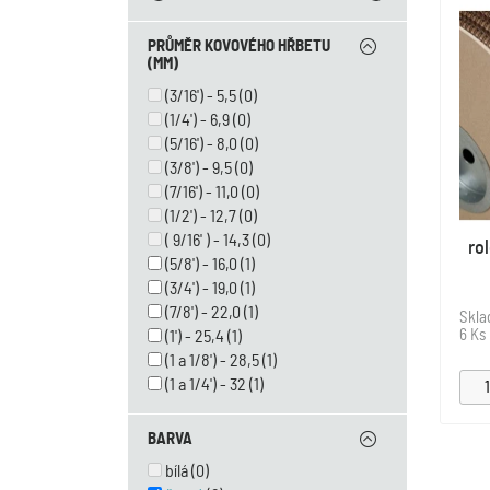
PRŮMĚR KOVOVÉHO HŘBETU
(MM)
(3/16') - 5,5
(0)
(1/4') - 6,9
(0)
(5/16') - 8,0
(0)
(3/8') - 9,5
(0)
(7/16') - 11,0
(0)
(1/2') - 12,7
(0)
( 9/16' ) - 14,3
(0)
ro
(5/8') - 16,0
(1)
(3/4') - 19,0
(1)
(7/8') - 22,0
(1)
Skl
6 Ks
(1') - 25,4
(1)
(1 a 1/8') - 28,5
(1)
(1 a 1/4') - 32
(1)
BARVA
bílá
(0)