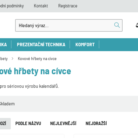
dní podmínky
Kontakt
Registrace
IKA
PREZENTAČNÍ TECHNIKA
KOMFORT
řbety
Kovové hřbety na cívce
ové hřbety na cívce
pro sériovou výrobu kalendářů.
Skladem
OZÍ
PODLE NÁZVU
NEJLEVNĚJŠÍ
NEJDRAŽŠÍ