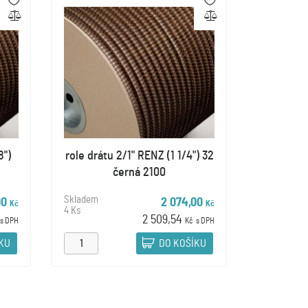
8")
role drátu 2/1" RENZ (1 1/4") 32
černá 2100
Skladem
00
2 074,00
Kč
Kč
4 Ks
2 509,54
s DPH
Kč
s DPH
ÍKU
DO KOŠÍKU