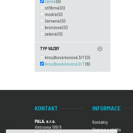
černá
(6)
stříbrná
(0)
modrá
(0)
červená
(0)
bronzová
(0)
zelená
(0)
TYP VAZBY
kroužková kovová 3/1'
(0)
kroužková kovová 2/1'
(6)
KONTAKT
INFORMACE
PALA, s.r.o.
Kontakty
Vintrovna 199/9
Doprava a platba