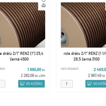
le drátu 2/1" RENZ (1") 25,4
role drátu 2/1" RENZ (1 1/
černá 4500
28,5 černá 3100
adem
není skladem
1 886,00
2 469,
Kč
2 282,06
2 987,49
Kč
s DPH
Kč
DO KOŠÍKU
DO KOŠ