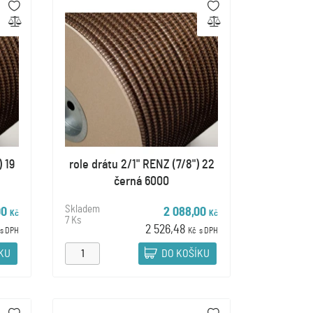
) 19
role drátu 2/1" RENZ (7/8") 22
černá 6000
Skladem
00
2 088,00
Kč
Kč
7 Ks
2 526,48
s DPH
Kč
s DPH
ÍKU
DO KOŠÍKU