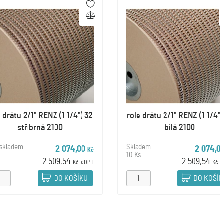
e drátu 2/1" RENZ (1 1/4") 32
role drátu 2/1" RENZ (1 1/4"
stříbrná 2100
bílá 2100
 skladem
Skladem
2 074,00
2 074,
Kč
10 Ks
2 509,54
2 509,54
Kč
s DPH
Kč
DO KOŠÍKU
DO KOŠ