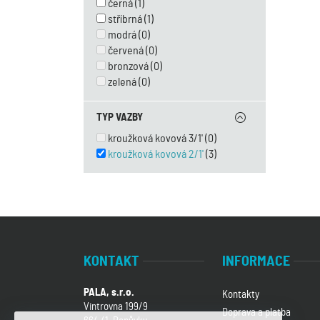
černá
(1)
stříbrná
(1)
modrá
(0)
červená
(0)
bronzová
(0)
zelená
(0)
TYP VAZBY
kroužková kovová 3/1'
(0)
kroužková kovová 2/1'
(3)
KONTAKT
INFORMACE
PALA, s.r.o.
Kontakty
Vintrovna 199/9
Doprava a platba