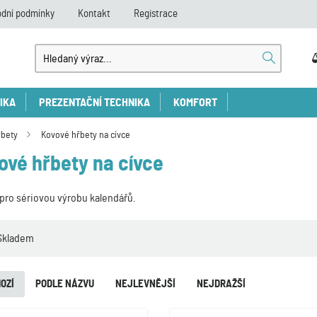
dní podmínky
Kontakt
Registrace
IKA
PREZENTAČNÍ TECHNIKA
KOMFORT
řbety
Kovové hřbety na cívce
ové hřbety na cívce
pro sériovou výrobu kalendářů.
Skladem
OZÍ
PODLE NÁZVU
NEJLEVNĚJŠÍ
NEJDRAŽŠÍ