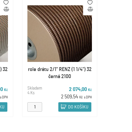
) 32
role drátu 2/1" RENZ (1 1/4") 32
černá 2100
Skladem
00
2 074,00
Kč
Kč
4 Ks
2 509,54
s DPH
Kč
s DPH
ÍKU
DO KOŠÍKU