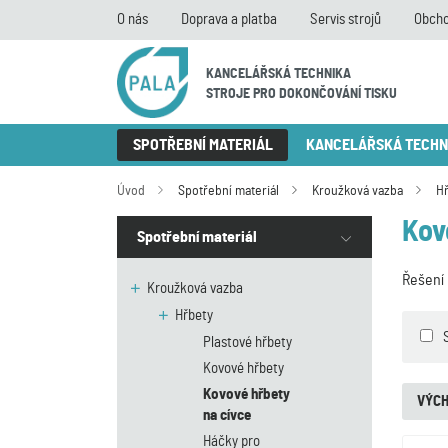
O nás
Doprava a platba
Servis strojů
Obcho
KANCELÁŘSKÁ TECHNIKA
STROJE PRO DOKONČOVÁNÍ TISKU
SPOTŘEBNÍ MATERIÁL
KANCELÁŘSKÁ TECHN
Úvod
Spotřební materiál
Kroužková vazba
H
Kov
Spotřební materiál
Řešení 
Kroužková vazba
Hřbety
Plastové hřbety
Kovové hřbety
Kovové hřbety
VÝCH
na cívce
Háčky pro