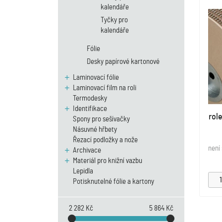
kalendáře
Tyčky pro
kalendáře
Fólie
Desky papírové kartonové
Laminovací fólie
Laminovací film na roli
Termodesky
Identifikace
rol
Spony pro sešívačky
Násuvné hřbety
Řezací podložky a nože
není
Archivace
Materiál pro knižní vazbu
Lepidla
Potisknutelné fólie a kartony
2 282 Kč
5 864 Kč