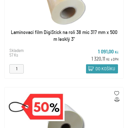
Laminovací film DigiStick na roli 38 mic 317 mm x 500
m lesklý 3"
Skladem
1 091,00
Kč
57 Ks
1 320,11
Kč
s DPH
DO KOŠÍKU