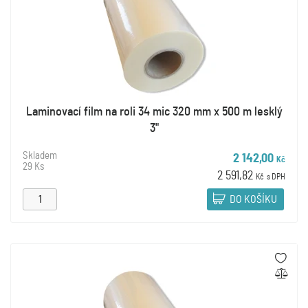
Laminovací film na roli 34 mic 320 mm x 500 m lesklý
3"
Skladem
2 142,00
Kč
29 Ks
2 591,82
Kč
s DPH
DO KOŠÍKU