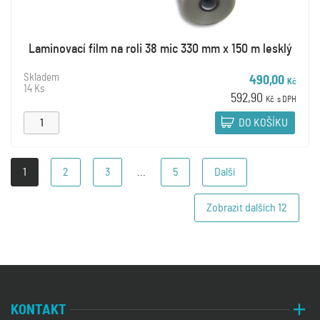
Laminovací film na roli 38 mic 330 mm x 150 m lesklý
Skladem
490,00
Kč
14 Ks
592,90
Kč
s DPH
DO KOŠÍKU
1
2
3
...
5
Další
Zobrazit dalších
12
KONTAKT