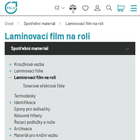
CZ
0
0
Úvod
Spotřební materiál
Laminovací film na roli
Laminovací film na roli
Spotřební materiál
Kroužková vazba
Laminovací fólie
Laminovací film na roli
Tonerové efektové fólie
Termodesky
Identifikace
Spony pro sešívačky
Násuvné hřbety
Řezací podložky a nože
Archivace
Materiál pro knižní vazbu