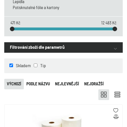
Lepidla
Potisknutelné fólie a kartony
471 Kč
12 483 Kč
Filtrování zboží dle parametrů
Skladem
Tip
VÝCHOZÍ
PODLE NÁZVU
NEJLEVNĚJŠÍ
NEJDRAŽŠÍ