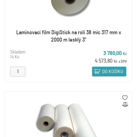
Laminovací film DigiStick na roli 38 mic 317 mm x
2000 m lesklý 3"
Skladem
3 780,00
Kč
14 Ks
4 573,80
Kč
s DPH
DO KOŠÍKU