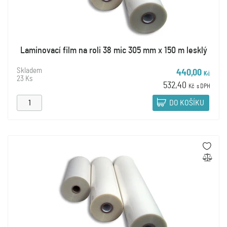
Laminovací film na roli 38 mic 305 mm x 150 m lesklý
Skladem
440,00
Kč
23 Ks
532,40
Kč
s DPH
DO KOŠÍKU