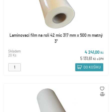
Laminovací film na roli 42 mic 317 mm x 500 m matný
3"
Skladem
4 241,00
Kč
20 Ks
5 131,61
Kč
s DPH
DO KOŠÍKU