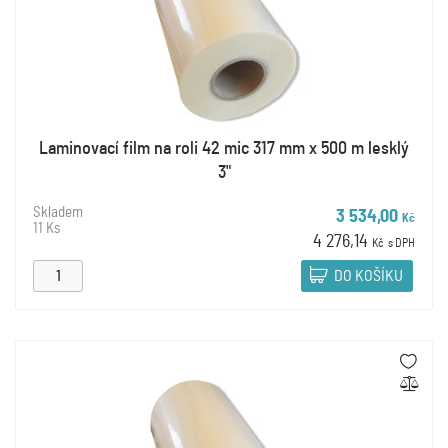
Laminovací film na roli 42 mic 317 mm x 500 m lesklý
3"
Skladem
3 534,00
Kč
11 Ks
4 276,14
Kč
s DPH
DO KOŠÍKU