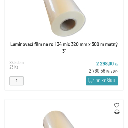
Laminovací film na roli 34 mic 320 mm x 500 m matný
3"
Skladem
2 298,00
Kč
23 Ks
2 780,58
Kč
s DPH
DO KOŠÍKU