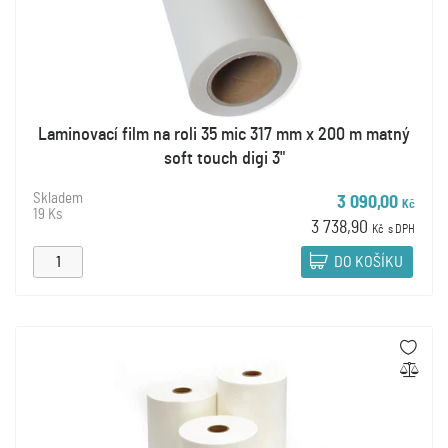
Laminovací film na roli 35 mic 317 mm x 200 m matný
soft touch digi 3"
Skladem
3 090,00
Kč
19 Ks
3 738,90
Kč
s DPH
DO KOŠÍKU