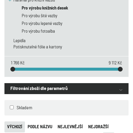
Materiál pro knižní vazbu
Pro výrobu knižních desek
Pro výrobu šité vazby
Pro výrobu lepené vazby
Pro výrobu fotoalba
Lepidla
Potisknutelné fólie a kartony
1 766 Kč
9 112 Kč
Filtrování zboží dle parametrů
Skladem
VÝCHOZÍ
PODLE NÁZVU
NEJLEVNĚJŠÍ
NEJDRAŽŠÍ