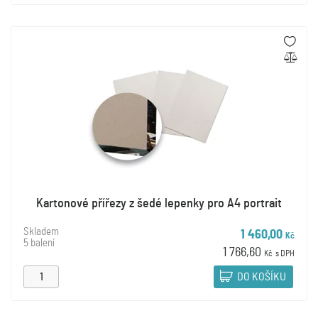
Kartonové přířezy z šedé lepenky pro A4 portrait
Skladem
1 460,00
Kč
5 balení
1 766,60
Kč
s DPH
DO KOŠÍKU