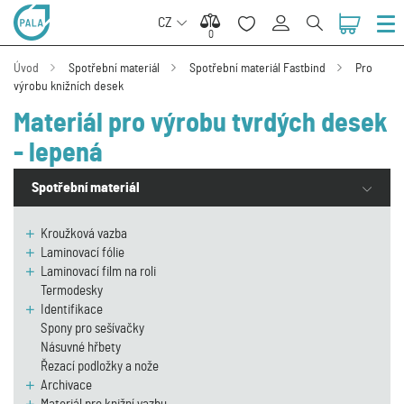
CZ
0
0
Úvod
Spotřební materiál
Spotřební materiál Fastbind
Pro
výrobu knižních desek
Materiál pro výrobu tvrdých desek
- lepená
Spotřební materiál
Kroužková vazba
Laminovací fólie
Laminovací film na roli
Termodesky
Identifikace
Spony pro sešívačky
Násuvné hřbety
Řezací podložky a nože
Archivace