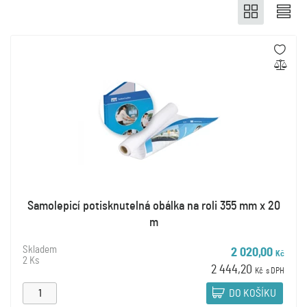
Samolepicí potisknutelná obálka na roli 355 mm x 20
m
Skladem
2 020,00
Kč
2 Ks
2 444,20
Kč
s DPH
DO KOŠÍKU