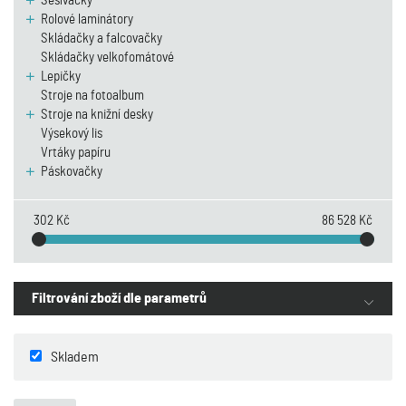
Sešívačky
Rolové laminátory
Skládačky a falcovačky
Skládačky velkofomátové
Lepičky
Stroje na fotoalbum
Stroje na knižní desky
Výsekový lis
Vrtáky papíru
Páskovačky
302 Kč
86 528 Kč
Filtrování zboží dle parametrů
Skladem