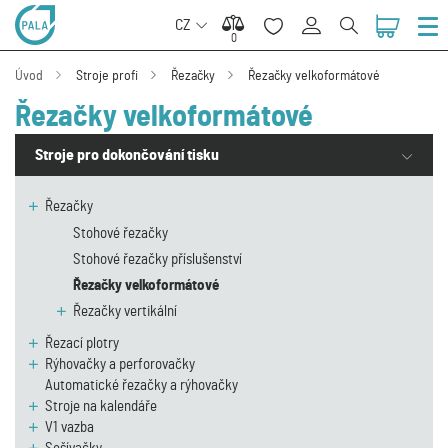
CZ
0
0
Úvod
Stroje profi
Řezačky
Řezačky velkoformátové
Řezačky velkoformátové
Stroje pro dokončování tisku
Řezačky
Stohové řezačky
Stohové řezačky příslušenství
Řezačky velkoformátové
Řezačky vertikální
Řezací plotry
Rýhovačky a perforovačky
Automatické řezačky a rýhovačky
Stroje na kalendáře
V1 vazba