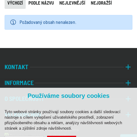
VÝCHOZÍ
PODLE NÁZVU
NEJLEVNĚJŠÍ
NEJDRAŽŠÍ
Požadovaný obsah nenalezen.
KONTAKT
INFORMACE
Používáme soubory cookies
O SPOLEČNOSTI
Tyto webové stránky používají soubory cookies a další sledovací
VELKOOBCHOD
nástroje s cílem vylepšení uživatelského prostředí, zobrazení
přizpůsobeného obsahu a reklam, analýzy návštěvnosti webových
stránek a zjištění zdroje návštěvnosti.
© 2026 PALA, s. r. o. | Všechna práva vyhrazena
Programia - internetové obchody