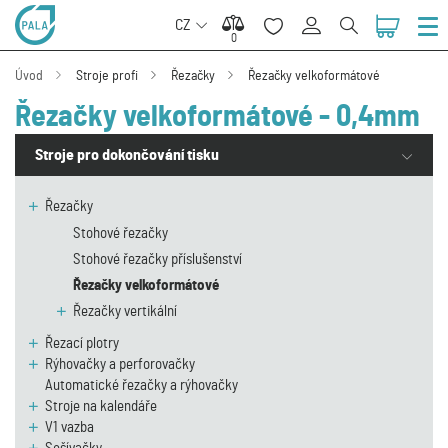
CZ
0
0
Úvod
Stroje profi
Řezačky
Řezačky velkoformátové
Řezačky velkoformátové - 0,4mm
Stroje pro dokončování tisku
Řezačky
Stohové řezačky
Stohové řezačky příslušenství
Řezačky velkoformátové
Řezačky vertikální
Řezací plotry
Rýhovačky a perforovačky
Automatické řezačky a rýhovačky
Stroje na kalendáře
V1 vazba