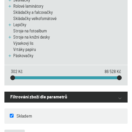
Sešívačky
Rolové laminátory
Skládačky a falcovačky
Skládačky velkofomátové
Lepičky
Stroje na fotoalbum
Stroje na knižní desky
Výsekový lis
Vrtáky papíru
Páskovačky
302 Kč
86 528 Kč
Filtrování zboží dle parametrů
Skladem