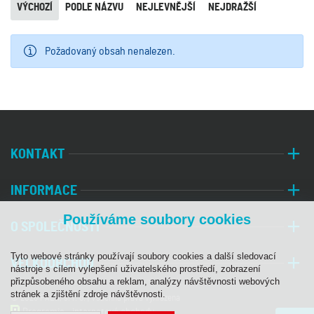
VÝCHOZÍ
PODLE NÁZVU
NEJLEVNĚJŠÍ
NEJDRAŽŠÍ
Požadovaný obsah nenalezen.
KONTAKT
INFORMACE
Používáme soubory cookies
O SPOLEČNOSTI
Tyto webové stránky používají soubory cookies a další sledovací
VELKOOBCHOD
nástroje s cílem vylepšení uživatelského prostředí, zobrazení
přizpůsobeného obsahu a reklam, analýzy návštěvnosti webových
stránek a zjištění zdroje návštěvnosti.
© 2026 PALA, s. r. o. | Všechna práva vyhrazena
Programia - internetové obchody