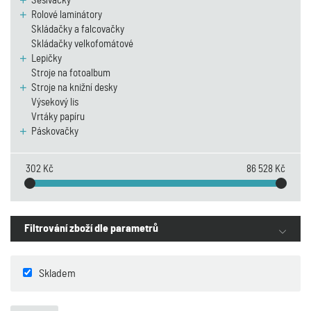
Sešívačky
Rolové laminátory
Skládačky a falcovačky
Skládačky velkofomátové
Lepičky
Stroje na fotoalbum
Stroje na knižní desky
Výsekový lis
Vrtáky papíru
Páskovačky
302 Kč
86 528 Kč
Filtrování zboží dle parametrů
Skladem