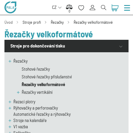
CZ
0
0
Úvod
Stroje profi
Řezačky
Řezačky velkoformátové
Řezačky velkoformátové
Stroje pro dokončování tisku
Řezačky
Stohové řezačky
Stohové řezačky příslušenství
Řezačky velkoformátové
Řezačky vertikální
Řezací plotry
Rýhovačky a perforovačky
Automatické řezačky a rýhovačky
Stroje na kalendáře
V1 vazba