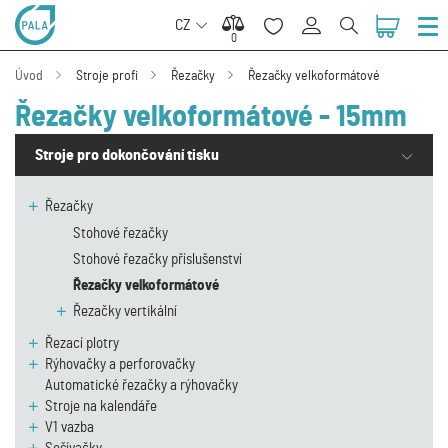
CZ
0
0
Úvod
Stroje profi
Řezačky
Řezačky velkoformátové
Řezačky velkoformátové - 15mm
Stroje pro dokončování tisku
Řezačky
Stohové řezačky
Stohové řezačky příslušenství
Řezačky velkoformátové
Řezačky vertikální
Řezací plotry
Rýhovačky a perforovačky
Automatické řezačky a rýhovačky
Stroje na kalendáře
V1 vazba