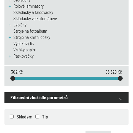
Sešívačky
Rolové laminátory
Skládačky a falcovačky
Skládačky velkofomátové
Lepičky
Stroje na fotoalbum
Stroje na knižní desky
Výsekový lis
Vrtáky papíru
Páskovačky
302 Kč
86 528 Kč
Filtrování zboží dle parametrů
Skladem
Tip