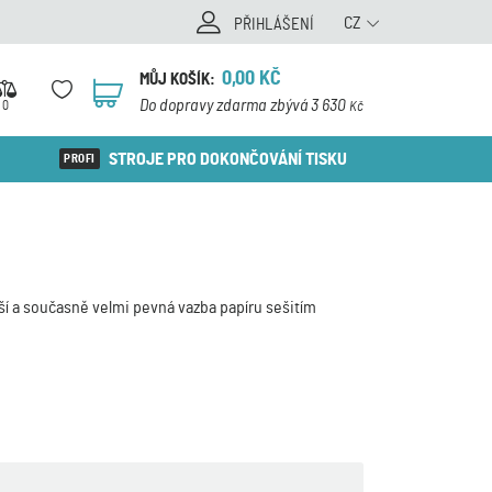
CZ
PŘIHLÁŠENÍ
0,00
KČ
MŮJ KOŠÍK:
0
Do dopravy zdarma zbývá 3 630
0
Kč
STROJE PRO DOKONČOVÁNÍ TISKU
jší a současně velmi pevná vazba papíru sešitím