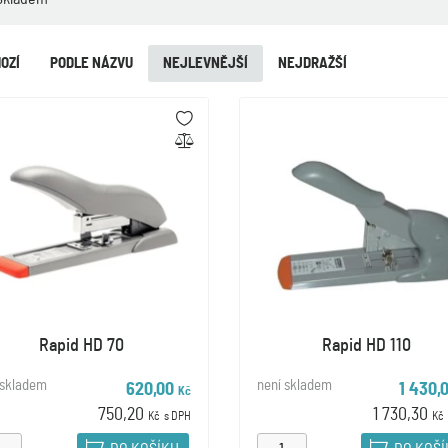
OZÍ
PODLE NÁZVU
NEJLEVNĚJŠÍ
NEJDRAŽŠÍ
Rapid HD 70
Rapid HD 110
 skladem
není skladem
620,00
1 430,
Kč
750,20
1 730,30
Kč
s DPH
Kč