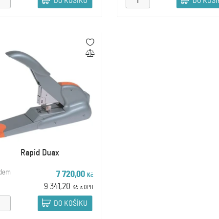
DO KOŠÍKU
DO KOŠ
Rapid Duax
adem
7 720,00
Kč
9 341,20
Kč
s DPH
DO KOŠÍKU