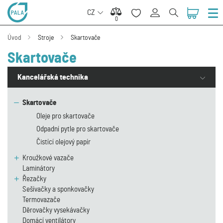
CZ
0
0
Úvod
Stroje
Skartovače
Skartovače
Kancelářská technika
Skartovače
Oleje pro skartovače
Odpadní pytle pro skartovače
Čistící olejový papír
Kroužkové vazače
Laminátory
Řezačky
Sešívačky a sponkovačky
Termovazače
Děrovačky vysekávačky
Domácí ventilátory