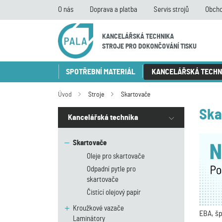
O nás
Doprava a platba
Servis strojů
Obcho
KANCELÁŘSKÁ TECHNIKA
STROJE PRO DOKONČOVÁNÍ TISKU
SPOTŘEBNÍ MATERIÁL
KANCELÁŘSKÁ TECHN
Úvod
Stroje
Skartovače
Ska
Kancelářská technika
Skartovače
Oleje pro skartovače
Odpadní pytle pro
skartovače
Čistící olejový papír
Kroužkové vazače
EBA, šp
Laminátory