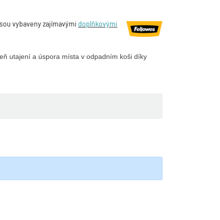
 jsou vybaveny zajímavými
doplňkovými
eň utajení a úspora místa v odpadním koši díky