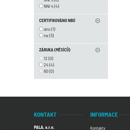
NNI 3
(0)
NNI 4
(4)
CERTIFIKOVÁNO NBÚ
ano
(1)
ne
(3)
ZÁRUKA (MĚSÍCŮ)
12
(0)
24
(4)
60
(0)
KONTAKT
INFORMACE
PALA, s.r.o.
Kontakty