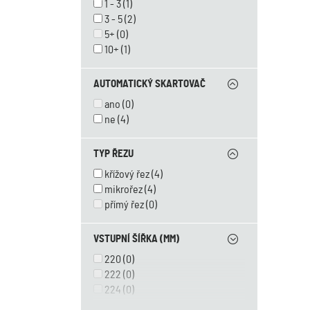
1 - 3
(1)
3 - 5
(2)
5+
(0)
10+
(1)
AUTOMATICKÝ SKARTOVAČ
ano
(0)
ne
(4)
TYP ŘEZU
křížový řez
(4)
mikrořez
(4)
přímý řez
(0)
VSTUPNÍ ŠÍŘKA (MM)
220
(0)
222
(0)
224
(0)
230
(0)