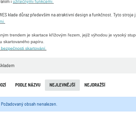
váním i
užitečnými funkcemi.
S klade důraz především na atraktivní design a funkčnost. Tyto stroje
mi.
ným trendem je skartace křížovým řezem, jejíž výhodou je vysoký stup
u skartovaného papíru.
 bezpečnosti skartování.
Skladem
OZÍ
PODLE NÁZVU
NEJLEVNĚJŠÍ
NEJDRAŽŠÍ
Požadovaný obsah nenalezen.