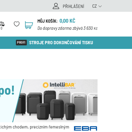
CZ
PŘIHLÁŠENÍ
0,00
KČ
MŮJ KOŠÍK:
0
Do dopravy zdarma zbývá 3 630
0
Kč
STROJE PRO DOKONČOVÁNÍ TISKU
í, tichým chodem, precizním řemeslným