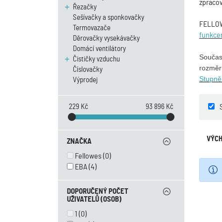
zpraco
Řezačky
Sešívačky a sponkovačky
FELLOWE
Termovazače
funkce
Děrovačky vysekávačky
Domácí ventilátory
Součas
Čističky vzduchu
rozměr
Číslovačky
Stupně
Výprodej
229 Kč
93 896 Kč
VÝCH
ZNAČKA
Fellowes
(0)
EBA
(4)
DOPORUČENÝ POČET
UŽIVATELŮ (OSOB)
1
(0)