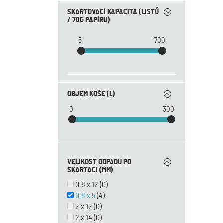
240
(1)
SKARTOVACÍ KAPACITA (LISTŮ
260
(1)
/ 70G PAPÍRU)
305
(0)
310
(1)
5
700
400
(0)
405
(1)
410
(0)
460
(0)
OBJEM KOŠE (L)
500
(0)
0
300
VELIKOST ODPADU PO
SKARTACI (MM)
0,8 x 12
(0)
0,8 x 5
(4)
2 x 12
(0)
2 x 14
(0)