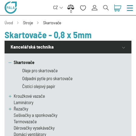
CZ
0
0
Úvod
Stroje
Skartovače
Skartovače - 0,8 x 5mm
Kancelářská technika
Skartovače
Oleje pro skartovače
Odpadní pytle pro skartovače
Čistící olejový papír
Kroužkové vazače
Laminátory
Řezačky
Sešívačky a sponkovačky
Termovazače
Děrovačky vysekávačky
Domácí ventilátory