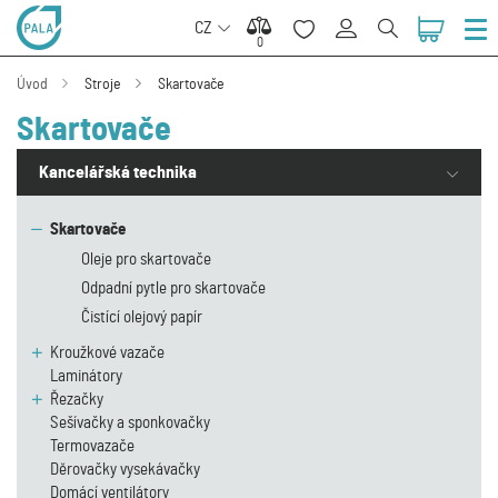
CZ
0
0
Úvod
Stroje
Skartovače
Skartovače
Kancelářská technika
Skartovače
Oleje pro skartovače
Odpadní pytle pro skartovače
Čistící olejový papír
Kroužkové vazače
Laminátory
Řezačky
Sešívačky a sponkovačky
Termovazače
Děrovačky vysekávačky
Domácí ventilátory