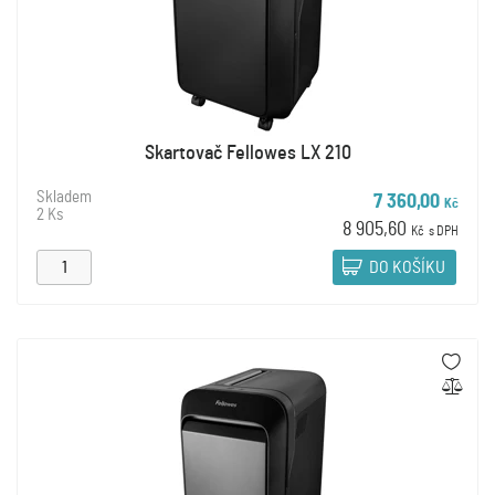
Skartovač Fellowes LX 210
Skladem
7 360,00
Kč
2 Ks
8 905,60
Kč
s DPH
DO KOŠÍKU