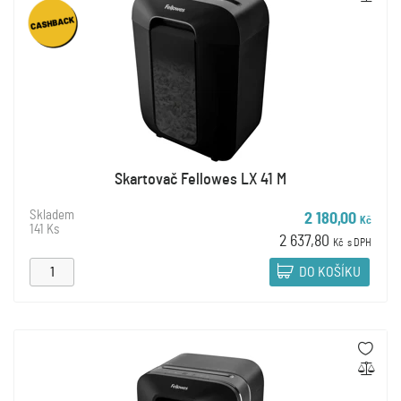
Skartovač Fellowes LX 41 M
Skladem
2 180,00
Kč
141 Ks
2 637,80
Kč
s DPH
DO KOŠÍKU