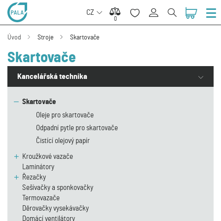
CZ
0
0
Úvod
Stroje
Skartovače
Skartovače
Kancelářská technika
Skartovače
Oleje pro skartovače
Odpadní pytle pro skartovače
Čistící olejový papír
Kroužkové vazače
Laminátory
Řezačky
Sešívačky a sponkovačky
Termovazače
Děrovačky vysekávačky
Domácí ventilátory