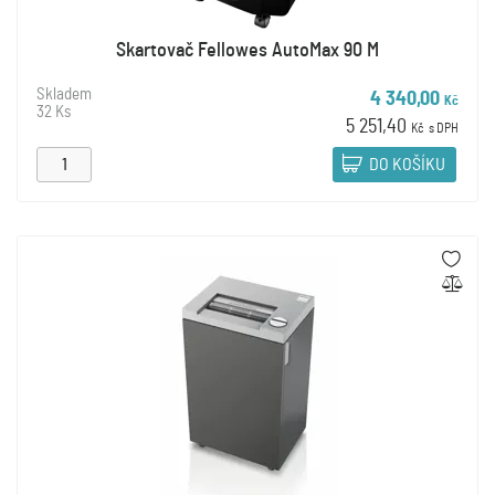
Skartovač Fellowes AutoMax 90 M
Skladem
4 340,00
Kč
32 Ks
5 251,40
Kč
s DPH
DO KOŠÍKU