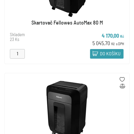
Skartovač Fellowes AutoMax 80 M
Skladem
4 170,00
Kč
23 Ks
5 045,70
Kč
s DPH
DO KOŠÍKU