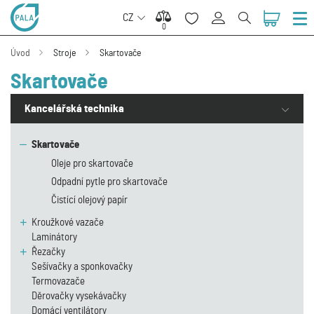
CZ
0
0
Úvod
Stroje
Skartovače
Skartovače
Kancelářská technika
Skartovače
Oleje pro skartovače
Odpadní pytle pro skartovače
Čistící olejový papír
Kroužkové vazače
Laminátory
Řezačky
Sešívačky a sponkovačky
Termovazače
Děrovačky vysekávačky
Domácí ventilátory