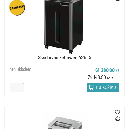
Skartovač Fellowes 425 Ci
není skladem
61 280,00
Kč
74 148,80
Kč
s DPH
DO KOŠÍKU