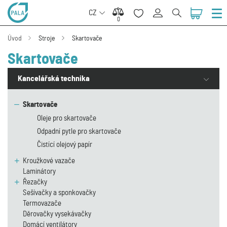
CZ
0
0
Úvod
Stroje
Skartovače
Skartovače
Kancelářská technika
Skartovače
Oleje pro skartovače
Odpadní pytle pro skartovače
Čistící olejový papír
Kroužkové vazače
Laminátory
Řezačky
Sešívačky a sponkovačky
Termovazače
Děrovačky vysekávačky
Domácí ventilátory