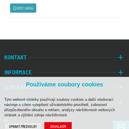
Zjistit cenu
KONTAKT
INFORMACE
Používáme soubory cookies
O SPOLEČNOSTI
Tyto webové stránky používají soubory cookies a další sledovací
VELKOOBCHOD
nástroje s cílem vylepšení uživatelského prostředí, zobrazení
přizpůsobeného obsahu a reklam, analýzy návštěvnosti webových
stránek a zjištění zdroje návštěvnosti.
© 2026 PALA, s. r. o. | Všechna práva vyhrazena
Programia - internetové obchody
UPRAVIT PŘEDVOLBY
SOUHLASÍM