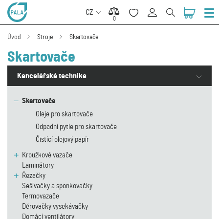
CZ
0
0
Úvod
Stroje
Skartovače
Skartovače
Kancelářská technika
Skartovače
Oleje pro skartovače
Odpadní pytle pro skartovače
Čistící olejový papír
Kroužkové vazače
Laminátory
Řezačky
Sešívačky a sponkovačky
Termovazače
Děrovačky vysekávačky
Domácí ventilátory