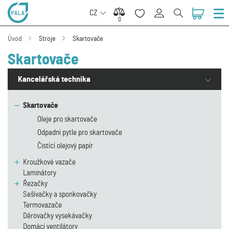
CZ
0
0
Úvod
Stroje
Skartovače
Skartovače
Kancelářská technika
Skartovače
Oleje pro skartovače
Odpadní pytle pro skartovače
Čistící olejový papír
Kroužkové vazače
Laminátory
Řezačky
Sešívačky a sponkovačky
Termovazače
Děrovačky vysekávačky
Domácí ventilátory