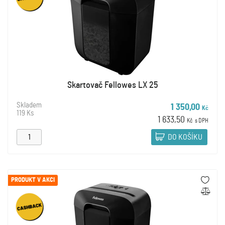
Skartovač Fellowes LX 25
Skladem
1 350,00
Kč
119 Ks
1 633,50
Kč
s DPH
DO KOŠÍKU
PRODUKT V AKCI