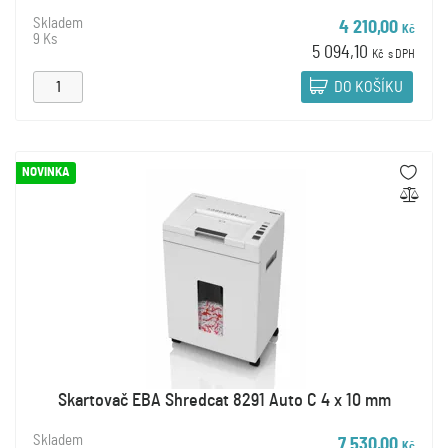
Skladem
4 210,00
Kč
9 Ks
5 094,10
Kč
s DPH
DO KOŠÍKU
NOVINKA
Skartovač EBA Shredcat 8291 Auto C 4 x 10 mm
Skladem
7 530,00
Kč