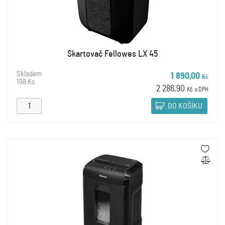
Skartovač Fellowes LX 45
Skladem
1 890,00
Kč
198 Ks
2 286,90
Kč
s DPH
DO KOŠÍKU