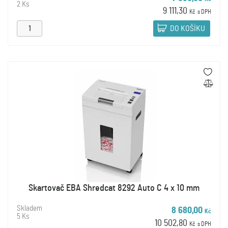
2 Ks
9 111,30
Kč
s DPH
DO KOŠÍKU
Skartovač EBA Shredcat 8292 Auto C 4 x 10 mm
Skladem
8 680,00
Kč
5 Ks
10 502,80
Kč
s DPH