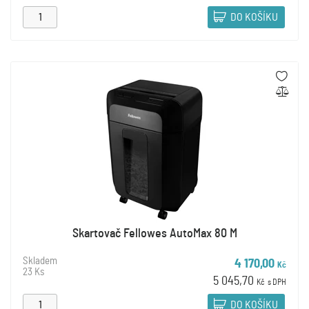
DO KOŠÍKU
Skartovač Fellowes AutoMax 80 M
Skladem
4 170,00
Kč
23 Ks
5 045,70
Kč
s DPH
DO KOŠÍKU