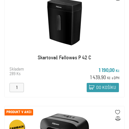
Skartovač Fellowes P 42 C
Skladem
1 190,00
Kč
289 Ks
1 439,90
Kč
s DPH
DO KOŠÍKU
PRODUKT V AKCI