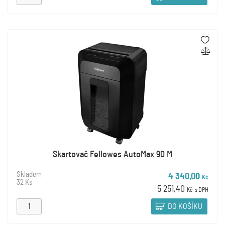
Skartovač Fellowes AutoMax 90 M
Skladem
4 340,00
Kč
32 Ks
5 251,40
Kč
s DPH
DO KOŠÍKU