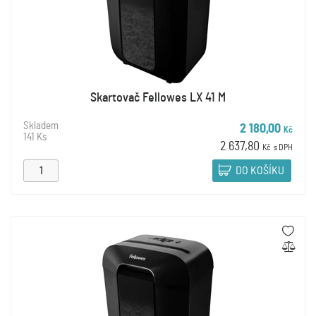
Skartovač Fellowes LX 41 M
Skladem
2 180,00
Kč
141 Ks
2 637,80
Kč
s DPH
DO KOŠÍKU