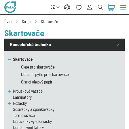
CZ
0
0
Úvod
Stroje
Skartovače
Skartovače
Kancelářská technika
Skartovače
Oleje pro skartovače
Odpadní pytle pro skartovače
Čistící olejový papír
Kroužkové vazače
Laminátory
Řezačky
Sešívačky a sponkovačky
Termovazače
Děrovačky vysekávačky
Domácí ventilátory