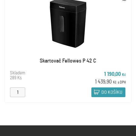
Skartovač Fellowes P 42 C
Skladem
1 190,00
Kč
289 Ks
1 439,90
Kč
s DPH
DO KOŠÍKU