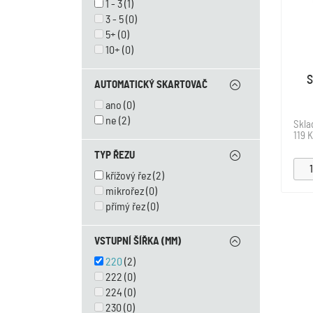
1 - 3
(1)
3 - 5
(0)
5+
(0)
10+
(0)
S
AUTOMATICKÝ SKARTOVAČ
ano
(0)
ne
(2)
Skl
119 
TYP ŘEZU
křížový řez
(2)
mikrořez
(0)
přímý řez
(0)
VSTUPNÍ ŠÍŘKA (MM)
220
(2)
222
(0)
224
(0)
230
(0)