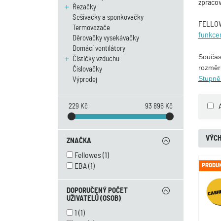
zpraco
Řezačky
Sešívačky a sponkovačky
FELLOWE
Termovazače
funkce
Děrovačky vysekávačky
Domácí ventilátory
Součas
Čističky vzduchu
rozměr
Číslovačky
Stupně
Výprodej
229 Kč
93 896 Kč
VÝCH
ZNAČKA
Fellowes
(1)
EBA
(1)
PRODUK
DOPORUČENÝ POČET
UŽIVATELŮ (OSOB)
1
(1)