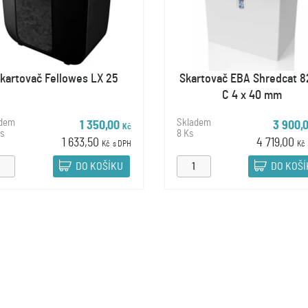
kartovač Fellowes LX 25
Skartovač EBA Shredcat 
C 4 x 40 mm
adem
Skladem
1 350,00
3 900,
Kč
Ks
8 Ks
1 633,50
4 719,00
Kč
s DPH
Kč
DO KOŠÍKU
DO KOŠ