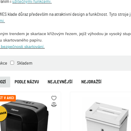
váním i
užitečnými funkcemi.
S klade důraz především na atraktivní design a funkčnost. Tyto stroje
mi.
ným trendem je skartace křížovým řezem, jejíž výhodou je vysoký stup
u skartovaného papíru.
 bezpečnosti skartování.
Akce
Skladem
OZÍ
PODLE NÁZVU
NEJLEVNĚJŠÍ
NEJDRAŽŠÍ
T V AKCI