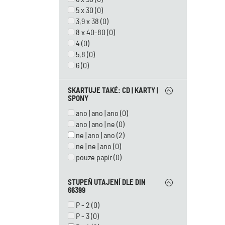
5 x 30
(0)
3,9 x 38
(0)
8 x 40-80
(0)
4
(0)
5,8
(0)
6
(0)
SKARTUJE TAKÉ: CD | KARTY |
SPONY
ano | ano | ano
(0)
ano | ano | ne
(0)
ne | ano | ano
(2)
ne | ne | ano
(0)
pouze papír
(0)
STUPEŇ UTAJENÍ DLE DIN
66399
P - 2
(0)
P - 3
(0)