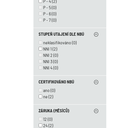
P - 4
(2)
P - 5
(0)
P - 6
(0)
P - 7
(0)
STUPEŇ UTAJENÍ DLE NBÚ
neklasifikováno
(0)
NNI 1
(2)
NNI 2
(0)
NNI 3
(0)
NNI 4
(0)
CERTIFIKOVÁNO NBÚ
ano
(0)
ne
(2)
ZÁRUKA (MĚSÍCŮ)
12
(0)
24
(2)