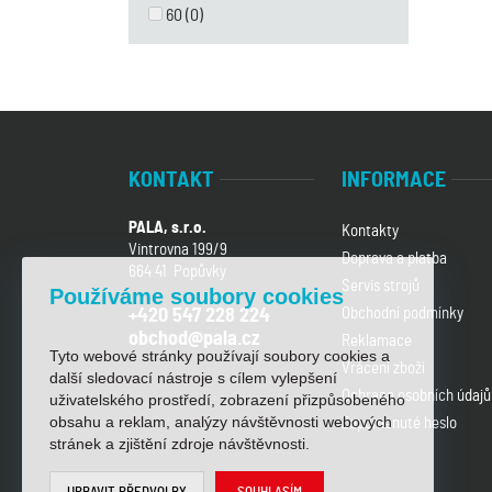
60
(0)
KONTAKT
INFORMACE
PALA, s.r.o.
Kontakty
Vintrovna 199/9
Doprava a platba
664 41 Popůvky
Servis strojů
Používáme soubory cookies
Obchodní podmínky
+420 547 228 224
obchod@pala.cz
Reklamace
Tyto webové stránky používají soubory cookies a
Vrácení zboží
další sledovací nástroje s cílem vylepšení
Ochrana osobních údajů
uživatelského prostředí, zobrazení přizpůsobeného
obsahu a reklam, analýzy návštěvnosti webových
Zapomenuté heslo
stránek a zjištění zdroje návštěvnosti.