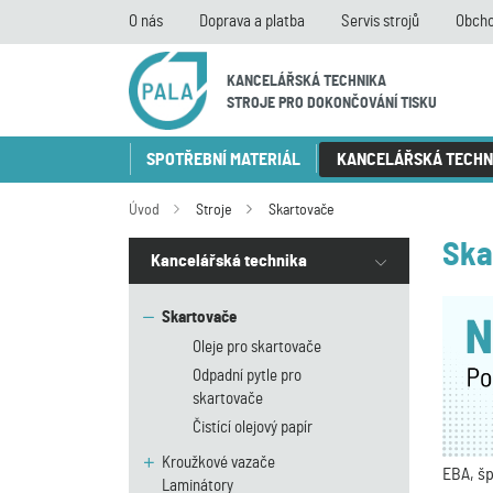
O nás
Doprava a platba
Servis strojů
Obcho
KANCELÁŘSKÁ TECHNIKA
STROJE PRO DOKONČOVÁNÍ TISKU
SPOTŘEBNÍ MATERIÁL
KANCELÁŘSKÁ TECHN
Úvod
Stroje
Skartovače
Ska
Kancelářská technika
Skartovače
Oleje pro skartovače
Odpadní pytle pro
skartovače
Čistící olejový papír
Kroužkové vazače
EBA, šp
Laminátory