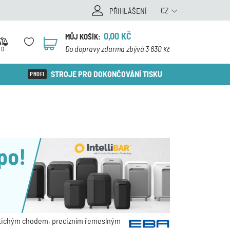
CZ
PŘIHLÁŠENÍ
0,00
KČ
MŮJ KOŠÍK:
0
Do dopravy zdarma zbývá 3 630
0
Kč
STROJE PRO DOKONČOVÁNÍ TISKU
í, tichým chodem, precizním řemeslným