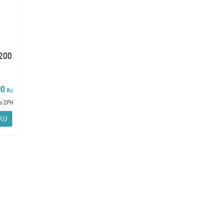
8200
00
Kč
s DPH
ÍKU