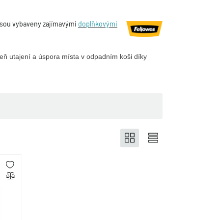
 jsou vybaveny zajímavými
doplňkovými
eň utajení a úspora místa v odpadním koši díky