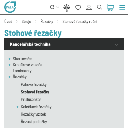
CZ
0
0
Úvod
Stroje
Řezačky
Stohové řezačky ruční
Stohové řezačky
Kancelářská technika
Skartovače
Kroužkové vazače
Laminátory
Řezačky
Pákové řezačky
Stohové řezačky
Příslušenství
Kolečkové řezačky
Řezačky vizitek
Řezací podložky