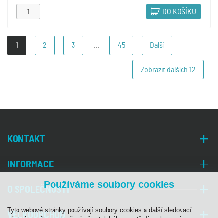
DO KOŠÍKU
1
2
3
...
45
Další
Zobrazit dalších
12
KONTAKT
INFORMACE
Používáme soubory cookies
O SPOLEČNOSTI
Tyto webové stránky používají soubory cookies a další sledovací
VELKOOBCHOD