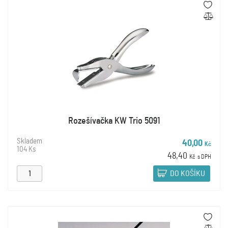
Rozešívačka KW Trio 5091
Skladem
40,00
Kč
104 Ks
48,40
Kč
s DPH
DO KOŠÍKU