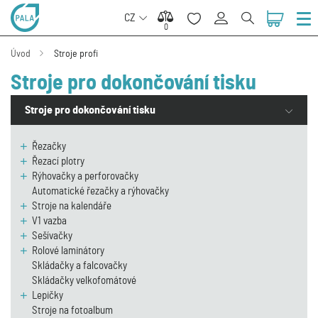
CZ
0
0
Úvod
Stroje profi
Stroje pro dokončování tisku
Stroje pro dokončování tisku
Řezačky
Řezací plotry
Rýhovačky a perforovačky
Automatické řezačky a rýhovačky
Stroje na kalendáře
V1 vazba
Sešívačky
Rolové laminátory
Skládačky a falcovačky
Skládačky velkofomátové
Lepičky
Stroje na fotoalbum