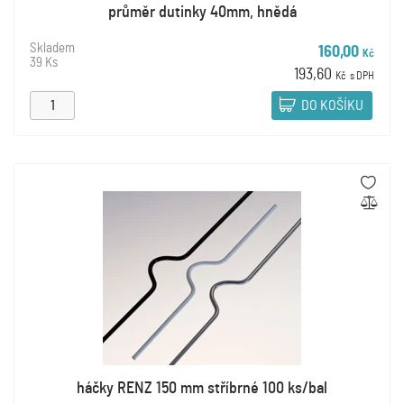
průměr dutinky 40mm, hnědá
Skladem
160,00
Kč
39 Ks
193,60
Kč
s DPH
DO KOŠÍKU
háčky RENZ 150 mm stříbrné 100 ks/bal