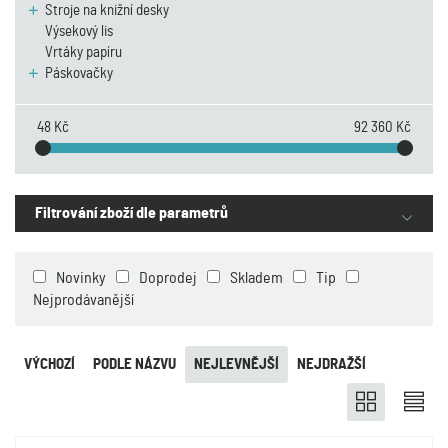
Stroje na knižní desky
Výsekový lis
Vrtáky papíru
Páskovačky
48 Kč
92 360 Kč
Filtrování zboží dle parametrů
Novinky
Doprodej
Skladem
Tip
Nejprodávanější
VÝCHOZÍ
PODLE NÁZVU
NEJLEVNĚJŠÍ
NEJDRAŽŠÍ