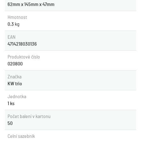
62mm x 145mm x 47mm
Hmotnost
0.3
kg
EAN
4714218030136
Produktové číslo
020800
Značka
KW trio
Jednotka
1 ks
Počet balení v kartonu
50
Celní sazebník