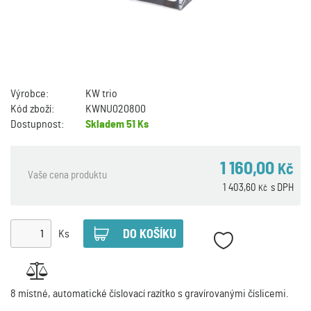
Výrobce:
KW trio
Kód zboží:
KWNU020800
Dostupnost:
Skladem
51 Ks
1 160,00
Kč
Vaše cena produktu
1 403,60
s DPH
Kč
Ks
8 místné, automatické číslovací razítko s gravírovanými číslicemi.