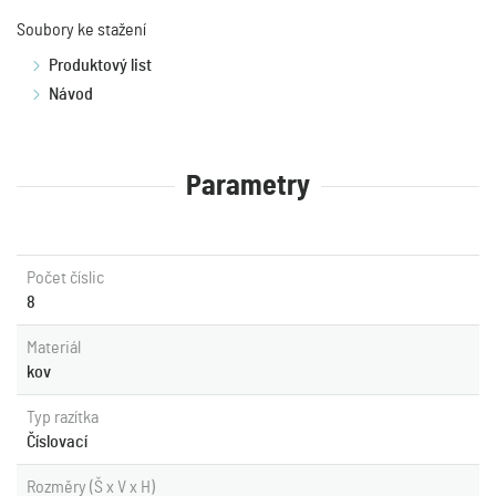
Soubory ke stažení
Produktový list
Návod
Parametry
Počet číslic
8
Materiál
kov
Typ razítka
Číslovací
Rozměry (Š x V x H)