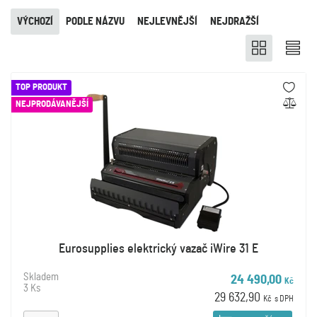
VÝCHOZÍ
PODLE NÁZVU
NEJLEVNĚJŠÍ
NEJDRAŽŠÍ
TOP PRODUKT
NEJPRODÁVANĚJŠÍ
Eurosupplies elektrický vazač iWire 31 E
Skladem
24 490,00
Kč
3 Ks
29 632,90
Kč
s DPH