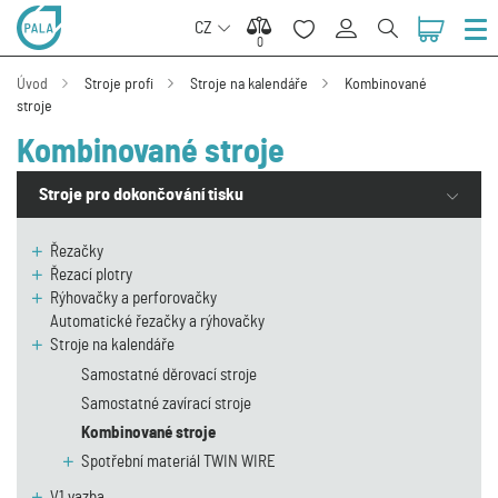
CZ
0
0
Úvod
Stroje profi
Stroje na kalendáře
Kombinované
stroje
Kombinované stroje
Stroje pro dokončování tisku
Řezačky
Řezací plotry
Rýhovačky a perforovačky
Automatické řezačky a rýhovačky
Stroje na kalendáře
Samostatné děrovací stroje
Samostatné zavírací stroje
Kombinované stroje
Spotřební materiál TWIN WIRE
V1 vazba