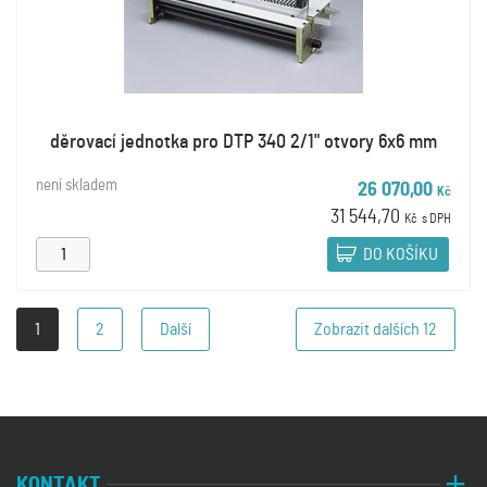
děrovací jednotka pro DTP 340 2/1" otvory 6x6 mm
není skladem
26 070,00
Kč
31 544,70
Kč
s DPH
DO KOŠÍKU
1
2
Další
Zobrazit dalších
12
KONTAKT