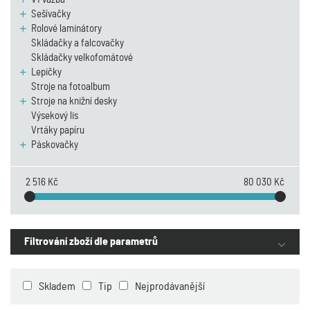
Sešívačky
Rolové laminátory
Skládačky a falcovačky
Skládačky velkofomátové
Lepičky
Stroje na fotoalbum
Stroje na knižní desky
Výsekový lis
Vrtáky papíru
Páskovačky
2 516 Kč
80 030 Kč
Filtrování zboží dle parametrů
Skladem
Tip
Nejprodávanější