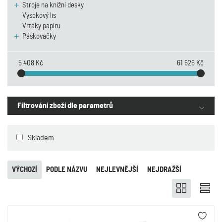
Stroje na knižní desky
Výsekový lis
Vrtáky papíru
Páskovačky
5 408 Kč
61 626 Kč
Filtrování zboží dle parametrů
Skladem
VÝCHOZÍ
PODLE NÁZVU
NEJLEVNĚJŠÍ
NEJDRAŽŠÍ