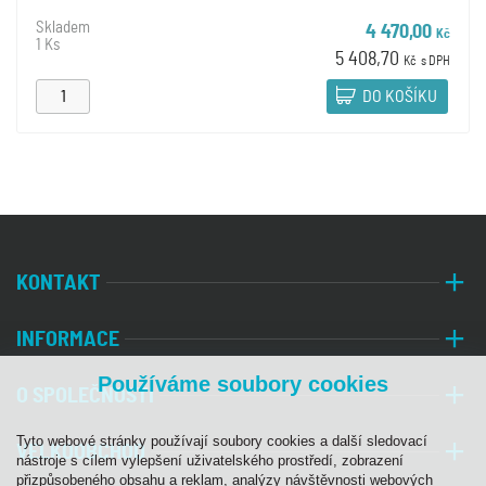
Skladem
4 470,00
Kč
1 Ks
5 408,70
Kč
s DPH
DO KOŠÍKU
KONTAKT
INFORMACE
Používáme soubory cookies
O SPOLEČNOSTI
Tyto webové stránky používají soubory cookies a další sledovací
VELKOOBCHOD
nástroje s cílem vylepšení uživatelského prostředí, zobrazení
přizpůsobeného obsahu a reklam, analýzy návštěvnosti webových