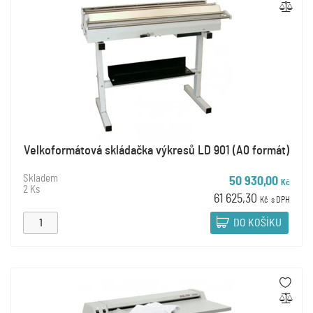
Velkoformátová skládačka výkresů LD 901 (A0 formát)
Skladem
50 930,00
Kč
2 Ks
61 625,30
Kč
s DPH
DO KOŠÍKU