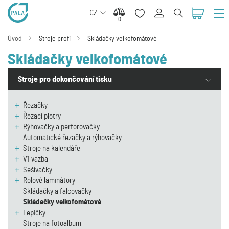
CZ
0
0
Úvod
Stroje profi
Skládačky velkofomátové
Skládačky velkofomátové
Stroje pro dokončování tisku
Řezačky
Řezací plotry
Rýhovačky a perforovačky
Automatické řezačky a rýhovačky
Stroje na kalendáře
V1 vazba
Sešívačky
Rolové laminátory
Skládačky a falcovačky
Skládačky velkofomátové
Lepičky
Stroje na fotoalbum