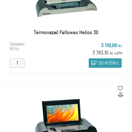
Termovazač Fellowes Helios 30
Skladem
3 110,00
Kč
50 Ks
3 763,10
Kč
s DPH
DO KOŠÍKU