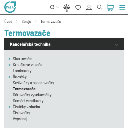
CZ
0
0
Úvod
Stroje
Termovazače
Termovazače
Kancelářská technika
Skartovače
Kroužkové vazače
Laminátory
Řezačky
Sešívačky a sponkovačky
Termovazače
Děrovačky vysekávačky
Domácí ventilátory
Čističky vzduchu
Číslovačky
Výprodej