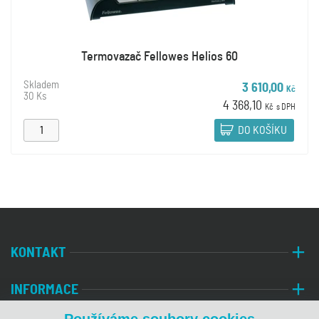
Termovazač Fellowes Helios 60
Skladem
3 610,00
Kč
30 Ks
4 368,10
Kč
s DPH
DO KOŠÍKU
KONTAKT
INFORMACE