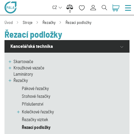
CZ
0
0
Úvod
Stroje
Řezačky
Řezací podložky
Řezací podložky
Kancelářská technika
Skartovače
Kroužkové vazače
Laminátory
Řezačky
Pákové řezačky
Stohové řezačky
Příslušenství
Kolečkové řezačky
Řezačky vizitek
Řezací podložky