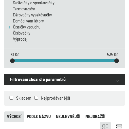
Sešívačky a sponkovačky
Termovazače
Děrovačky vysekávačky
Domácí ventilátory
Čističky vzduchu
Číslovačky
Výprodej
81 Kč
535 Kč
Filtrování zboží dle parametrů
Skladem
Nejprodávanější
VÝCHOZÍ
PODLE NÁZVU
NEJLEVNĚJŠÍ
NEJDRAŽŠÍ