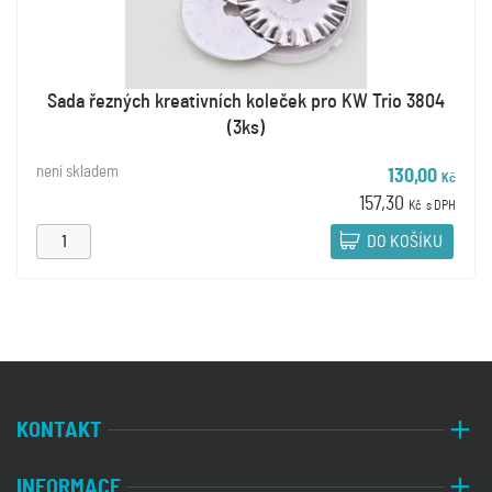
Sada řezných kreativních koleček pro KW Trio 3804
(3ks)
není skladem
130,00
Kč
157,30
Kč
s DPH
DO KOŠÍKU
KONTAKT
INFORMACE