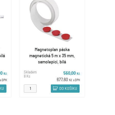
i
Magnetoplan páska
ílá
magnetická 5 m x 35 mm,
samolepící, bílá
Skladem
00
560,00
Kč
Kč
8 Ks
677,60
s DPH
Kč
s DPH
ÍKU
DO KOŠÍKU