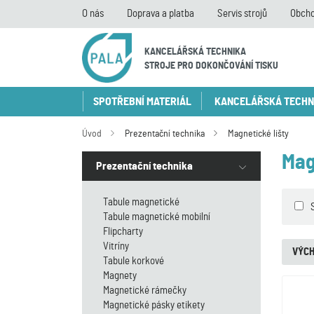
O nás
Doprava a platba
Servis strojů
Obcho
KANCELÁŘSKÁ TECHNIKA
STROJE PRO DOKONČOVÁNÍ TISKU
SPOTŘEBNÍ MATERIÁL
KANCELÁŘSKÁ TECHN
Úvod
Prezentační technika
Magnetické lišty
Mag
Prezentační technika
Tabule magnetické
Tabule magnetické mobilní
Flipcharty
Vitríny
VÝCH
Tabule korkové
Magnety
Magnetické rámečky
Magnetické pásky etikety