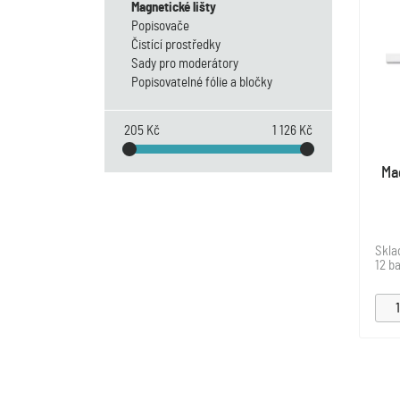
Magnetické lišty
Popisovače
Čistící prostředky
Sady pro moderátory
Popisovatelné fólie a bločky
205 Kč
1 126 Kč
Ma
Skl
12 ba