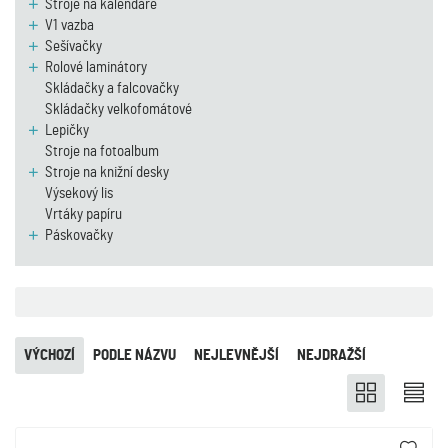
Stroje na kalendáře
V1 vazba
Sešívačky
Rolové laminátory
Skládačky a falcovačky
Skládačky velkofomátové
Lepičky
Stroje na fotoalbum
Stroje na knižní desky
Výsekový lis
Vrtáky papíru
Páskovačky
VÝCHOZÍ
PODLE NÁZVU
NEJLEVNĚJŠÍ
NEJDRAŽŠÍ