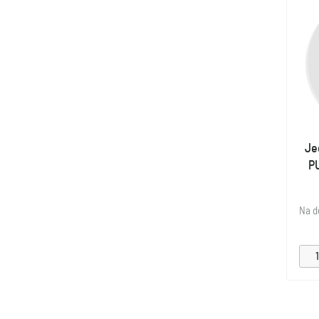
Je
P
Na d