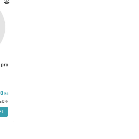
 pro
00
Kč
s DPH
ÍKU