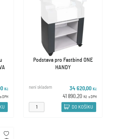
u
Podstava pro Fastbind ONE
VA
HANDY
není skladem
00
34 620,00
Kč
Kč
41 890,20
s DPH
Kč
s DPH
ÍKU
DO KOŠÍKU