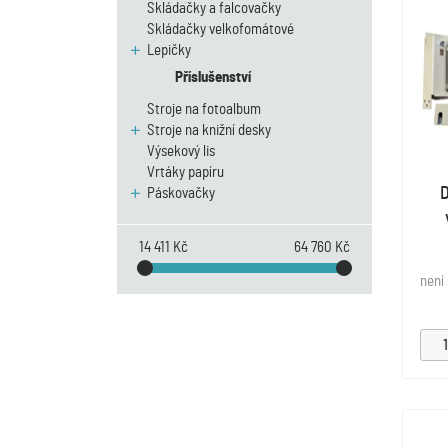
Skládačky a falcovačky
Skládačky velkofomátové
Lepičky
Příslušenství
Stroje na fotoalbum
Stroje na knižní desky
Výsekový lis
Vrtáky papíru
D
Páskovačky
14 411 Kč
64 760 Kč
není