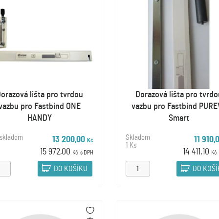
orazová lišta pro tvrdou
Dorazová lišta pro tvrdo
vazbu pro Fastbind ONE
vazbu pro Fastbind PURE
HANDY
Smart
 skladem
Skladem
13 200,00
11 910,
Kč
1 Ks
15 972,00
14 411,10
Kč
s DPH
Kč
DO KOŠÍKU
DO KOŠ