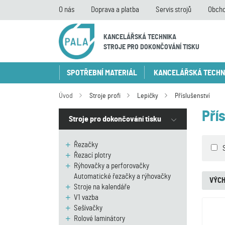
O nás
Doprava a platba
Servis strojů
Obcho
KANCELÁŘSKÁ TECHNIKA
STROJE PRO DOKONČOVÁNÍ TISKU
SPOTŘEBNÍ MATERIÁL
KANCELÁŘSKÁ TECHN
Úvod
Stroje profi
Lepičky
Příslušenství
Pří
Stroje pro dokončování tisku
Řezačky
Řezací plotry
Rýhovačky a perforovačky
Automatické řezačky a rýhovačky
VÝCH
Stroje na kalendáře
V1 vazba
Sešívačky
Rolové laminátory