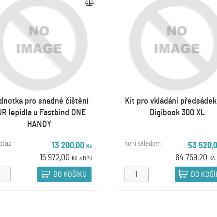
dnotka pro snadné čištění
Kit pro vkládání předsádek
UR lepidla u Fastbind ONE
Digibook 300 XL
HANDY
otaz
není skladem
13 200,00
53 520,
Kč
15 972,00
64 759,20
Kč
s DPH
Kč
DO KOŠÍKU
DO KOŠ