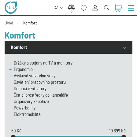
CZ
0
0
Úvod
Komfort
Komfort
Komfort
Držáky a stojany na TV a monitory
Ergonomie
Výškově stavitelné stoly
Osvětlení pracovního prostoru
Domácí ventilátory
Čistící prostředky do kanceláře
Organizéry kabeláže
Powerbanky
Elektromobilita
60 Kč
19 699 Kč