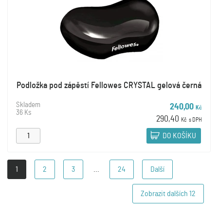
Podložka pod zápěstí Fellowes CRYSTAL gelová černá
Skladem
240,00
Kč
36 Ks
290,40
Kč
s DPH
DO KOŠÍKU
1
2
3
...
24
Další
Zobrazit dalších
12