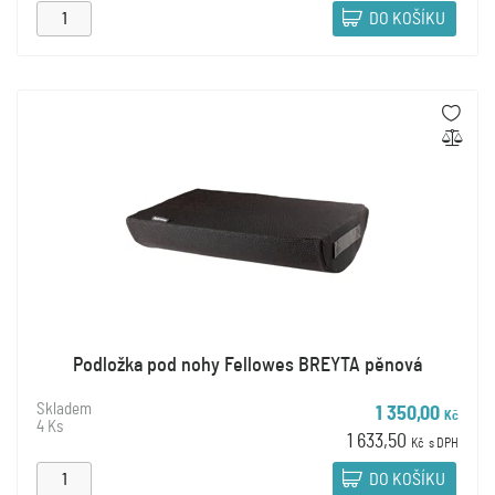
DO KOŠÍKU
Podložka pod nohy Fellowes BREYTA pěnová
Skladem
1 350,00
Kč
4 Ks
1 633,50
Kč
s DPH
DO KOŠÍKU