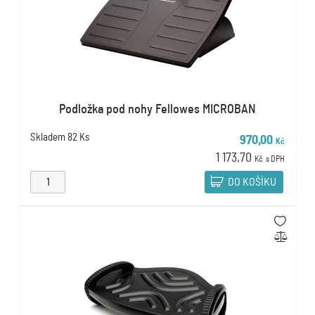
Podložka pod nohy Fellowes MICROBAN
Skladem
82 Ks
970,00
Kč
1 173,70
Kč
s DPH
DO KOŠÍKU