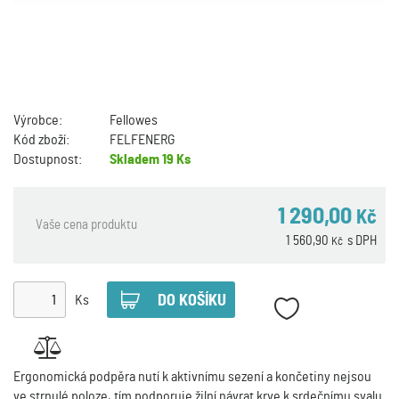
Výrobce:
Fellowes
Kód zboží:
FELFENERG
Dostupnost:
Skladem
19 Ks
1 290,00
Kč
Vaše cena produktu
1 560,90
s DPH
Kč
Ks
Ergonomická podpěra nutí k aktivnímu sezení a končetiny nejsou
ve strnulé poloze, tím podporuje žilní návrat krve k srdečnímu svalu