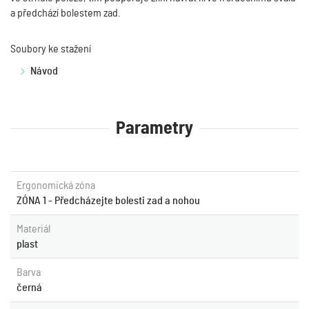
a předchází bolestem zad.
Soubory ke stažení
Návod
Parametry
Ergonomická zóna
ZÓNA 1 - Předcházejte bolesti zad a nohou
Materiál
plast
Barva
černá