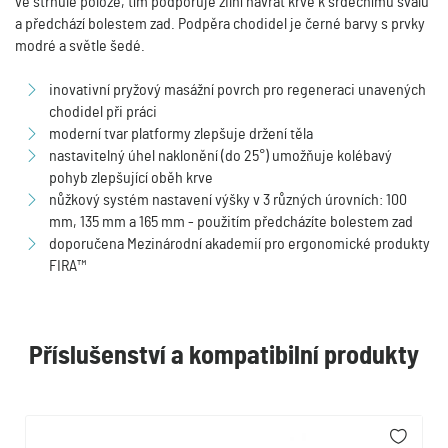
ve strnulé poloze, tím podporuje žilní návrat krve k srdečnímu svalu
a předchází bolestem zad. Podpěra chodidel je černé barvy s prvky
modré a světle šedé.
inovativní pryžový masážní povrch pro regeneraci unavených
chodidel při práci
moderní tvar platformy zlepšuje držení těla
nastavitelný úhel naklonění (do 25°) umožňuje kolébavý
pohyb zlepšující oběh krve
nůžkový systém nastavení výšky v 3 různých úrovních: 100
mm, 135 mm a 165 mm - použitím předcházíte bolestem zad
doporučena Mezinárodní akademií pro ergonomické produkty
FIRA™
Příslušenství a kompatibilní produkty