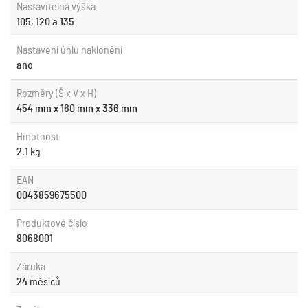
Nastavitelná výška
105, 120 a 135
Nastavení úhlu naklonění
ano
Rozměry (Š x V x H)
454 mm x 160 mm x 336 mm
Hmotnost
2.1
kg
EAN
0043859675500
Produktové číslo
8068001
Záruka
24
měsíců