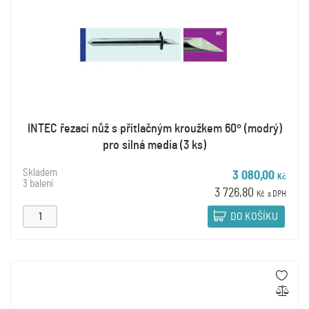
INTEC řezací nůž s přítlačným kroužkem 60° (modrý)
pro silná media (3 ks)
Skladem
3 080,00
Kč
3 balení
3 726,80
Kč
s DPH
DO KOŠÍKU