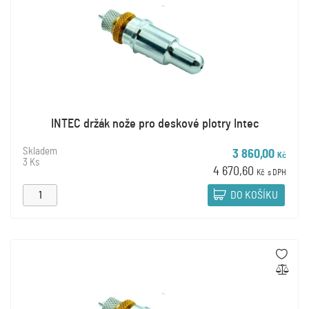
INTEC držák nože pro deskové plotry Intec
Skladem
3 860,00
Kč
3 Ks
4 670,60
Kč
s DPH
DO KOŠÍKU