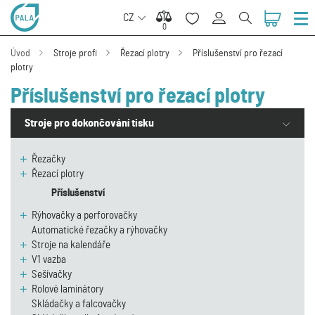
CZ
0
0
Úvod
Stroje profi
Řezací plotry
Příslušenství pro řezací
plotry
Příslušenství pro řezací plotry
Stroje pro dokončování tisku
Řezačky
Řezací plotry
Příslušenství
Rýhovačky a perforovačky
Automatické řezačky a rýhovačky
Stroje na kalendáře
V1 vazba
Sešívačky
Rolové laminátory
Skládačky a falcovačky