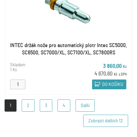
INTEC držák nože pro automatický plotr Intec SC5000,
SC6500, SC7000/XL, SC7100/XL, SC7800RS
Skladem
3 860,00
Kč
1 Ks
4 670,60
Kč
s DPH
DO KOŠÍKU
1
2
3
4
Další
Zobrazit dalších
12