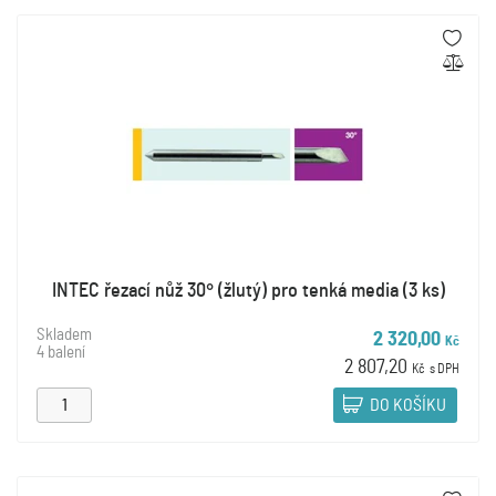
INTEC řezací nůž 30° (žlutý) pro tenká media (3 ks)
Skladem
2 320,00
Kč
4 balení
2 807,20
Kč
s DPH
DO KOŠÍKU