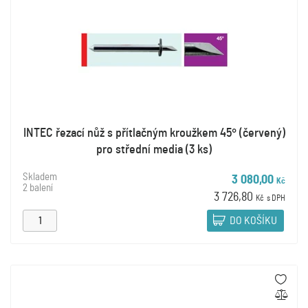
INTEC řezací nůž s přítlačným kroužkem 45° (červený)
pro střední media (3 ks)
Skladem
3 080,00
Kč
2 balení
3 726,80
Kč
s DPH
DO KOŠÍKU