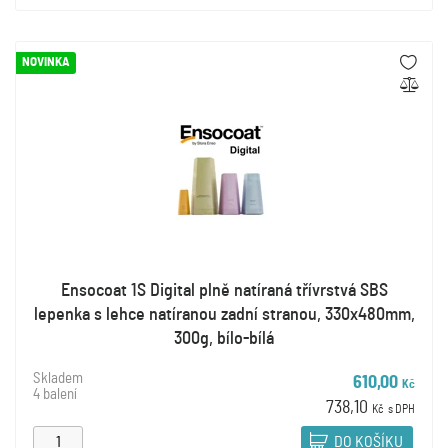
NOVINKA
Ensocoat 1S Digital plně natíraná třívrstvá SBS
lepenka s lehce natíranou zadní stranou, 330x480mm,
300g, bílo-bílá
Skladem
610,00
Kč
4 balení
738,10
Kč
s DPH
DO KOŠÍKU