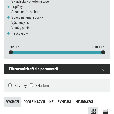
Skládačky velkofomátové
Lepičky
Stroje na fotoalbum
Stroje na knižní desky
Výsekový lis
Vrtáky papíru
Páskovačky
205 Kč
8 180 Kč
Filtrování zboží dle parametrů
Novinky
Skladem
VÝCHOZÍ
PODLE NÁZVU
NEJLEVNĚJŠÍ
NEJDRAŽŠÍ