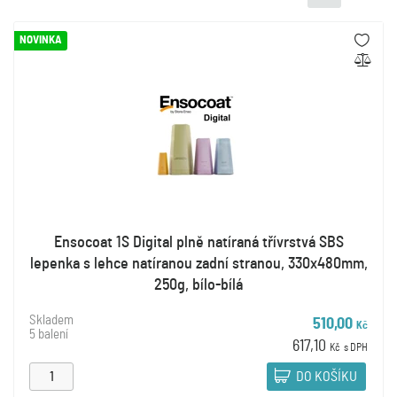
NOVINKA
Ensocoat 1S Digital plně natíraná třívrstvá SBS
lepenka s lehce natíranou zadní stranou, 330x480mm,
250g, bílo-bílá
Skladem
510,00
Kč
5 balení
617,10
Kč
s DPH
DO KOŠÍKU