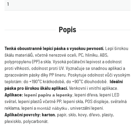
1
Popis
Tenká oboustranně lepící páska s vysokou pevností.
Lepí širokou
škálu materiálů, včetně nerezové oceli, PC, hliníku, ABS,
polypropylenu (PP) a skla. Vysoká počáteční lepivost a odolnost
proti vlhkosti, odolnost proti UV. Vyznačuje se snadnou aplikací a
zpracováním pásky díky PP lineru. Poskytuje odolnost vůči vysokým
teplotám: do +190°C krátkodobě, do +90°C dlouhodobě.
Ideální
páska pro širokou škálu aplikací.
Venkovní i vnitřní aplikace.
Aplikace:
lepení papíru a lepenky
,
lepení dřeva, lepení LED
světel, lepení plastů včetně PP, lepení skla, POS displeje, světelná
reklama, lepení a
montáž nábytku
, univerzální lepení.
Aplikační povrchy:
karton
, papír, sklo, kovy, dřevo, plasty,
plexisklo, polycarbonát.