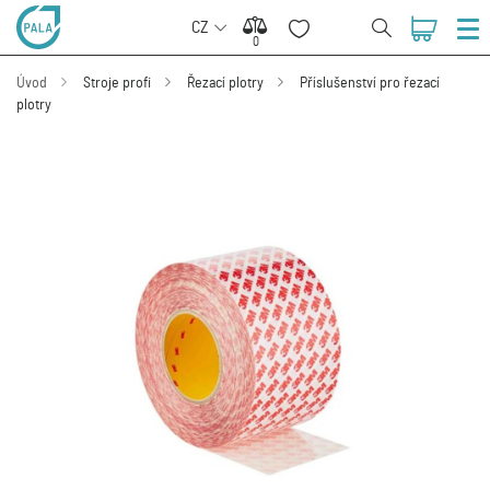
CZ
0
0
Úvod
Stroje profi
Řezací plotry
Příslušenství pro řezací
plotry