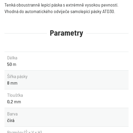
Tenká oboustranně lepící páska s extrémně vysokou pevností.
Vhodná do automatického odvíječe samolepící pásky ATD30.
Parametry
Délka
50
m
Šířka pásky
8
mm
Tloušťka
0,2
mm
Barva
čirá
Rozměry (Š x V x H)