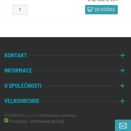
Kč
s DPH
DO KOŠÍKU
KONTAKT
INFORMACE
O SPOLEČNOSTI
VELKOOBCHOD
© 2026 PALA, s. r. o. | Všechna práva vyhrazena
Programia - internetové obchody