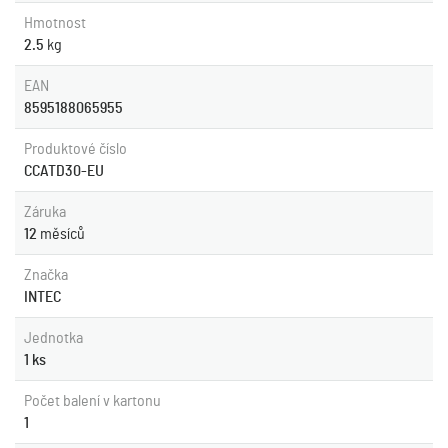
Hmotnost
2.5
kg
EAN
8595188065955
Produktové číslo
CCATD30-EU
Záruka
12
měsíců
Značka
INTEC
Jednotka
1 ks
Počet balení v kartonu
1