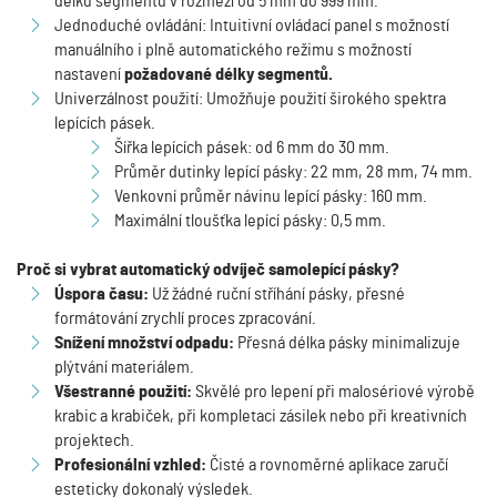
délku segmentu v rozmezí od 5 mm do 999 mm.
Jednoduché ovládání: Intuitivní ovládací panel s možností
manuálního i plně automatického režimu s možností
nastavení
požadované délky segmentů.
Univerzálnost použití: Umožňuje použití širokého spektra
lepících pásek.
Šířka lepících pásek: od 6 mm do 30 mm.
Průměr dutinky lepící pásky: 22 mm, 28 mm, 74 mm.
Venkovní průměr návinu lepící pásky: 160 mm.
Maximální tloušťka lepící pásky: 0,5 mm.
Proč si vybrat automatický odvíječ samolepící pásky?
Úspora času:
Už žádné ruční stříhání pásky, přesné
formátování zrychlí proces zpracování.
Snížení množství odpadu:
Přesná délka pásky minimalizuje
plýtvání materiálem.
Všestranné použití:
Skvělé pro lepení při malosériové výrobě
krabic a krabiček, při kompletaci zásilek nebo při kreativních
projektech.
Profesionální vzhled:
Čisté a rovnoměrné aplikace zaručí
esteticky dokonalý výsledek.