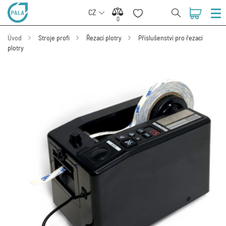
CZ
0
0
Úvod
Stroje profi
Řezací plotry
Příslušenství pro řezací
plotry