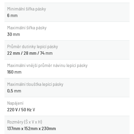
Minimální šířka pásky
6
mm
Maximální šířka pásky
30
mm
Průměr dutinky lepící pásky
22 mm / 28 mm / 74
mm
Maximální vnější průměr návinu lepící pásky
160
mm
Maximální tloušťka lepící pásky
0,5
mm
Napájení
220 V / 50 Hz
V
Rozměry (Š x V x H)
137mm x 152mm x 230mm