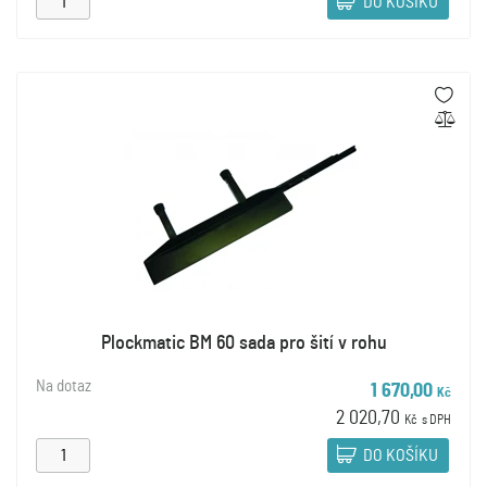
DO KOŠÍKU
Plockmatic BM 60 sada pro šití v rohu
Na dotaz
1 670,00
Kč
2 020,70
Kč
s DPH
DO KOŠÍKU