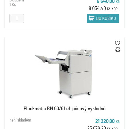
Skladem
6 640,00
Kč
1 Ks
8 034,40
Kč
s DPH
DO KOŠÍKU
Plockmatic BM 60/61 el. pásový vykladač
není skladem
21 220,00
Kč
25 676,20