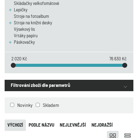
Skládačky velkofomátové
Lepičky
Stroje na fotoalbum
Stroje na knižní desky
Výsekový lis
Vrtáky papíru
Páskovačky
2 020 Kč
76 630 Kč
Filtrování zboží dle parametrů
Novinky
Skladem
VÝCHOZÍ
PODLE NÁZVU
NEJLEVNĚJŠÍ
NEJDRAŽŠÍ