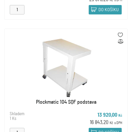
Kč
s DPH
DO KOŠÍKU
Plockmatic 104 SQF podstava
Skladem
13 920,00
Kč
1 Ks
16 843,20
Kč
s DPH