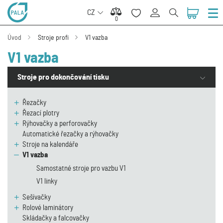
CZ
0
0
Úvod
Stroje profi
V1 vazba
V1 vazba
Stroje pro dokončování tisku
Řezačky
Řezací plotry
Rýhovačky a perforovačky
Automatické řezačky a rýhovačky
Stroje na kalendáře
V1 vazba
Samostatné stroje pro vazbu V1
V1 linky
Sešívačky
Rolové laminátory
Skládačky a falcovačky