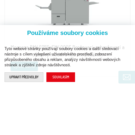
Používáme soubory cookies
Morgana BM4035E+FM4000E Brožovací, zahraňovací a
Tyto webové stránky používají soubory cookies a další sledovací
nástroje s cílem vylepšení uživatelského prostředí, zobrazení
ořezový modul s ručním podáním
přizpůsobeného obsahu a reklam, analýzy návštěvnosti webových
stránek a zjištění zdroje návštěvnosti.
Zjistit cenu
UPRAVIT PŘEDVOLBY
SOUHLASÍM
NOVINKA