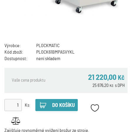
Výrobce:
PLOCKMATIC
Kód zboží:
PLOCK61BMPASVYKL
Dostupnost:
není skladem
21 220,00
Kč
Vaše cena produktu
25 676,20
s DPH
Kč
Ks
Zajišťuje rovnoměrné vyjížení brožur ze stroje.