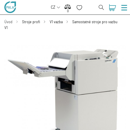
CZ
0
0
Úvod
Stroje profi
V1 vazba
Samostatné stroje pro vazbu
V1