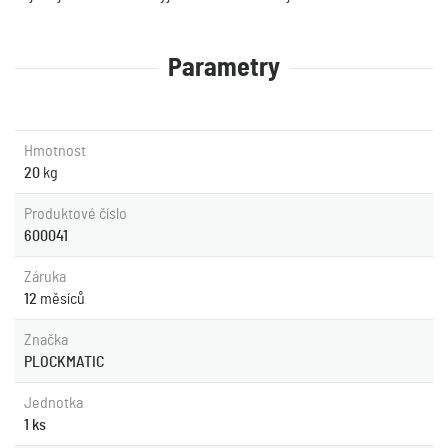
Parametry
Hmotnost
20
kg
Produktové číslo
600041
Záruka
12
měsíců
Značka
PLOCKMATIC
Jednotka
1 ks