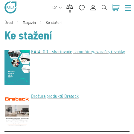
CZ
0
0
Úvod
Magazín
Ke stažení
Ke stažení
KATALOG – skartovače, laminátory, vazače, řezačky
Brožura produktů Brateck