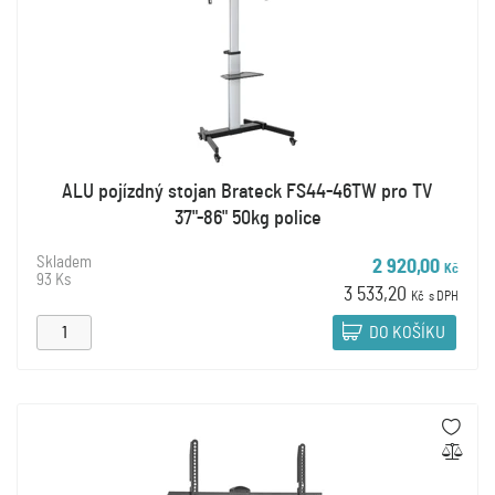
ALU pojízdný stojan Brateck FS44-46TW pro TV
37"-86" 50kg police
Skladem
2 920,00
Kč
93 Ks
3 533,20
Kč
s DPH
DO KOŠÍKU