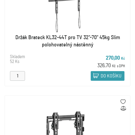
Držák Brateck KL32-44T pro TV 32"-70" 45kg Slim
polohovatelný nástěnný
Skladem
270,00
Kč
52 Ks
326,70
Kč
s DPH
DO KOŠÍKU