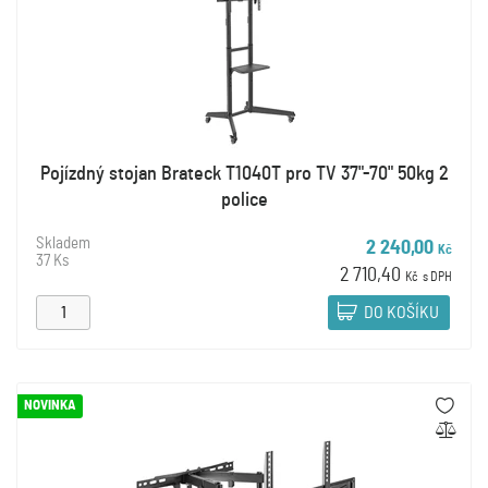
Pojízdný stojan Brateck T1040T pro TV 37"-70" 50kg 2
police
Skladem
2 240,00
Kč
37 Ks
2 710,40
Kč
s DPH
DO KOŠÍKU
NOVINKA