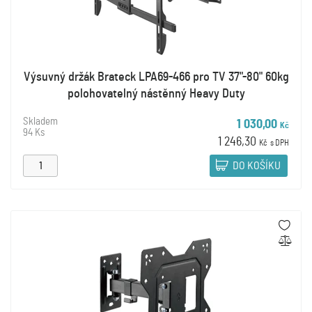
Výsuvný držák Brateck LPA69-466 pro TV 37"-80" 60kg
polohovatelný nástěnný Heavy Duty
Skladem
1 030,00
Kč
94 Ks
1 246,30
Kč
s DPH
DO KOŠÍKU