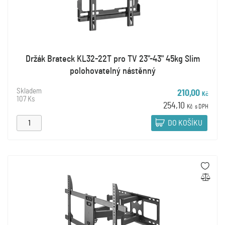
Držák Brateck KL32-22T pro TV 23"-43" 45kg Slim
polohovatelný nástěnný
Skladem
210,00
Kč
107 Ks
254,10
Kč
s DPH
DO KOŠÍKU