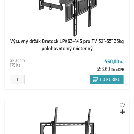
Výsuvný držák Brateck LPA63-443 pro TV 32"-55" 35kg
polohovatelný nástěnný
Skladem
460,00
Kč
175 Ks
556,60
Kč
s DPH
DO KOŠÍKU