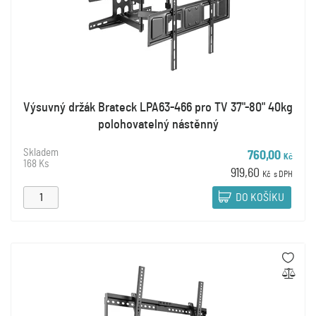
Výsuvný držák Brateck LPA63-466 pro TV 37"-80" 40kg
polohovatelný nástěnný
Skladem
760,00
Kč
168 Ks
919,60
Kč
s DPH
DO KOŠÍKU