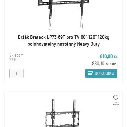
Držák Brateck LP73-69T pro TV 60"-120" 120kg
polohovatelný nástěnný Heavy Duty
Skladem
810,00
Kč
22 Ks
980,10
Kč
s DPH
DO KOŠÍKU