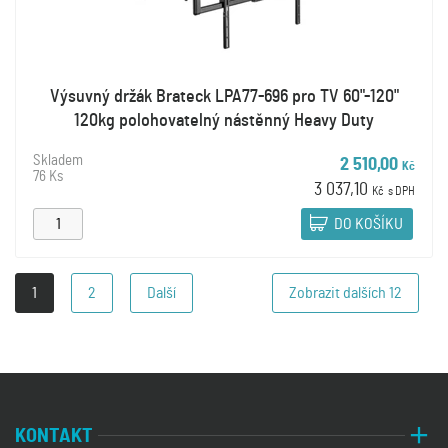
Výsuvný držák Brateck LPA77-696 pro TV 60"-120"
120kg polohovatelný nástěnný Heavy Duty
Skladem
2 510,00
Kč
76 Ks
3 037,10
Kč
s DPH
DO KOŠÍKU
1
2
Další
Zobrazit dalších
12
KONTAKT