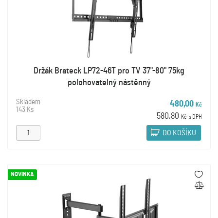
Držák Brateck LP72-46T pro TV 37"-80" 75kg
polohovatelný nástěnný
Skladem
480,00
Kč
143 Ks
580,80
Kč
s DPH
DO KOŠÍKU
NOVINKA