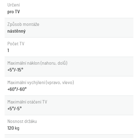
Určení
pro TV
Způsob montáže
nástěnný
Počet TV
1
Maximální náklon (nahoru, dolů)
+5°/-15°
Maximální vychýlení (vpravo, vlevo)
+60°/-60°
Maximální otáčení TV
+5°/-5°
Nosnost držáku
120
kg