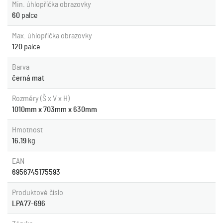
Min. úhlopříčka obrazovky
60
palce
Max. úhlopříčka obrazovky
120
palce
Barva
černá mat
Rozměry (Š x V x H)
1010mm x 703mm x 630mm
Hmotnost
16.19
kg
EAN
6956745175593
Produktové číslo
LPA77-696