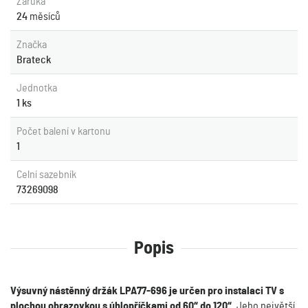
Záruka
24
měsíců
Značka
Brateck
Jednotka
1 ks
Počet balení v kartonu
1
Celní sazebník
73269098
Popis
Výsuvný nástěnný držák LPA77-696 je určen pro instalaci TV s
plochou obrazovkou s úhlopříčkami od 60“ do 120“
. Jeho největší