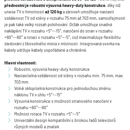
přednostní je robustní výsuvná heavy-duty konstrukce
, díky níž
unese TV o hmotnosti
až 120 kg
a zároveň umožňuje nastavit
vzdálenost TV od stěny v rozsahu 75 mm až 703 mm, samozřejmostí
je pak také velký rozsah polohování. Držák umožňuje snadné
naklápění TV v rozsahu +5°~-15°, natočení do stran v rozsahu
+60°~-60° a rotaci v rozsahu +5°~-5°, což maximalizuje flexibilitu
sledování z libovolného místa v místnosti. Integrovaná svorka na
kabely udržuje kabely uspořádané a chráněné.
Hlavní vlastnosti:
Robustní, výsuvná heavy-duty konstrukce
Nastavitelná vzdálenost od stěny v rozsahu min. 75 mm, max.
703 mm
Volně sklopitelná konstrukce pro jednoduchou změnu
náklonu TV v úhlu +5°~-15°
Výsuvná konstrukce s možností stranového natočení v
rozsahu +60°~-60°
Možnost rotace TV v rozsahu +5°~-5°
Univerzální design kompatibilní s širokou řadů televizorů
různých modelů a značek