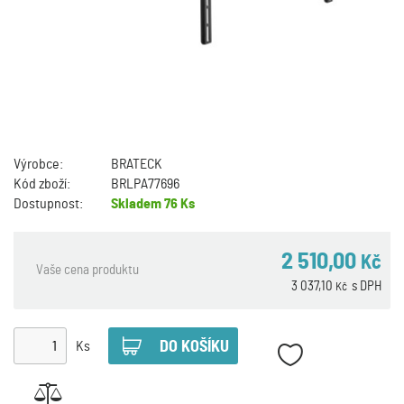
Výrobce:
BRATECK
Kód zboží:
BRLPA77696
Dostupnost:
Skladem
76 Ks
2 510,00
Kč
Vaše cena produktu
3 037,10
s DPH
Kč
Ks