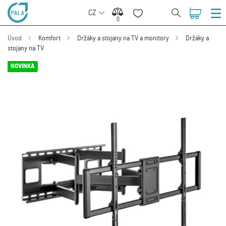
CZ
0
0
Úvod
Komfort
Držáky a stojany na TV a monitory
Držáky a
stojany na TV
NOVINKA