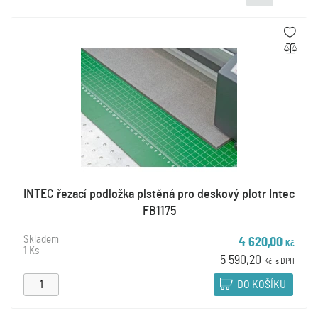
INTEC řezací podložka plstěná pro deskový plotr Intec
FB1175
Skladem
4 620,00
Kč
1 Ks
5 590,20
Kč
s DPH
DO KOŠÍKU