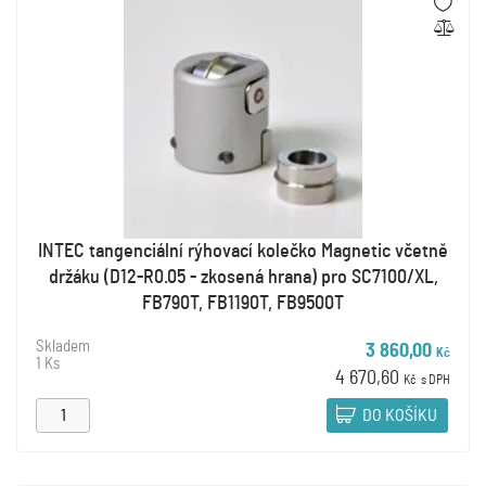
INTEC tangenciální rýhovací kolečko Magnetic včetně
držáku (D12-R0.05 - zkosená hrana) pro SC7100/XL,
FB790T, FB1190T, FB9500T
Skladem
3 860,00
Kč
1 Ks
4 670,60
Kč
s DPH
DO KOŠÍKU