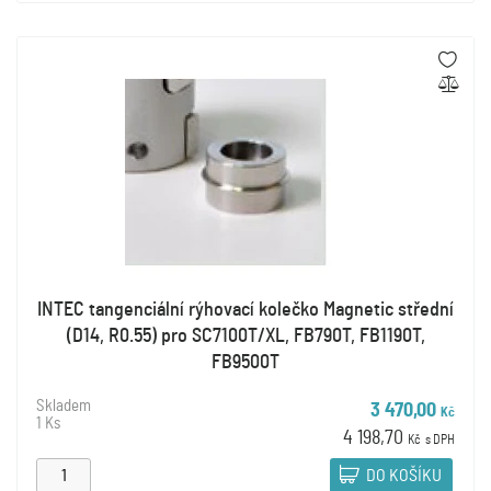
INTEC tangenciální rýhovací kolečko Magnetic střední
(D14, R0.55) pro SC7100T/XL, FB790T, FB1190T,
FB9500T
Skladem
3 470,00
Kč
1 Ks
4 198,70
Kč
s DPH
DO KOŠÍKU