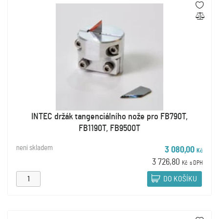
INTEC držák tangenciálního nože pro FB790T,
FB1190T, FB9500T
není skladem
3 080,00
Kč
3 726,80
Kč
s DPH
DO KOŠÍKU