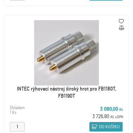
INTEC rýhovací nástroj široký hrot pro FB1180T,
FB1190T
Skladem
3 080,00
Kč
1 Ks
3 726,80
Kč
s DPH
DO KOŠÍKU