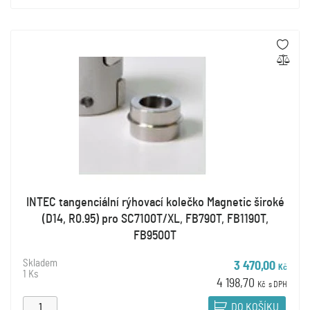
INTEC tangenciální rýhovací kolečko Magnetic široké
(D14, R0.95) pro SC7100T/XL, FB790T, FB1190T,
FB9500T
Skladem
3 470,00
Kč
1 Ks
4 198,70
Kč
s DPH
DO KOŠÍKU