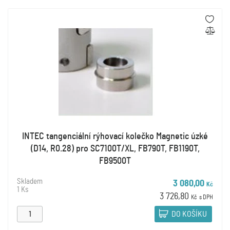
INTEC tangenciální rýhovací kolečko Magnetic úzké
(D14, R0.28) pro SC7100T/XL, FB790T, FB1190T,
FB9500T
Skladem
3 080,00
Kč
1 Ks
3 726,80
Kč
s DPH
DO KOŠÍKU