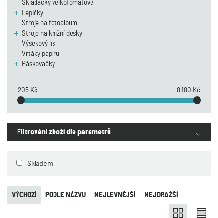
Skládačky velkofomátové
Lepičky
Stroje na fotoalbum
Stroje na knižní desky
Výsekový lis
Vrtáky papíru
Páskovačky
205 Kč
8 180 Kč
Filtrování zboží dle parametrů
Skladem
VÝCHOZÍ
PODLE NÁZVU
NEJLEVNĚJŠÍ
NEJDRAŽŠÍ