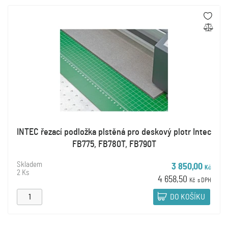
INTEC řezací podložka plstěná pro deskový plotr Intec
FB775, FB780T, FB790T
Skladem
3 850,00
Kč
2 Ks
4 658,50
Kč
s DPH
DO KOŠÍKU