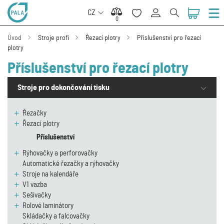
CZ
0
0
Úvod
Stroje profi
Řezací plotry
Příslušenství pro řezací
plotry
Příslušenství pro řezací plotry
Stroje pro dokončování tisku
Řezačky
Řezací plotry
Příslušenství
Rýhovačky a perforovačky
Automatické řezačky a rýhovačky
Stroje na kalendáře
V1 vazba
Sešívačky
Rolové laminátory
Skládačky a falcovačky