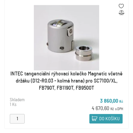
INTEC tangenciální rýhovací kolečko Magnetic včetně
držáku (D12-R0.03 - kolmá hrana) pro SC7100/XL,
FB790T, FB1190T, FB9500T
Skladem
3 860,00
Kč
1 Ks
4 670,60
Kč
s DPH
DO KOŠÍKU