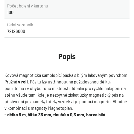
Počet balení v kartonu
100
Celní sazebník
72126000
Popis
Kovová magnetická samolepící páska s bílým lakovaným povrchem.
Pružná
v roli
. Pásku lze ustřihnout na požadovanou délku,
použitelná i v ohybu rohu místnosti. Ideální pro rychlé nalepení na
stěnu všude tam, kde je nezbytné získat úzký magnetický pás na
přichycení poznámek, fotek, vizitek atp. pomocí magnetu. Vhodné
v kombinaci s magnety Magnetoplan.
- délka 5 m, šířka 35 mm, tloušťka 0,3 mm, barva bílá