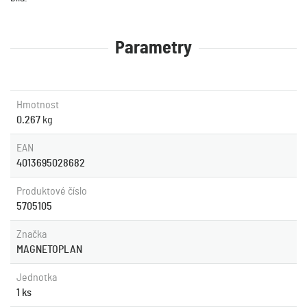
Parametry
Hmotnost
0.267
kg
EAN
4013695028682
Produktové číslo
5705105
Značka
MAGNETOPLAN
Jednotka
1 ks