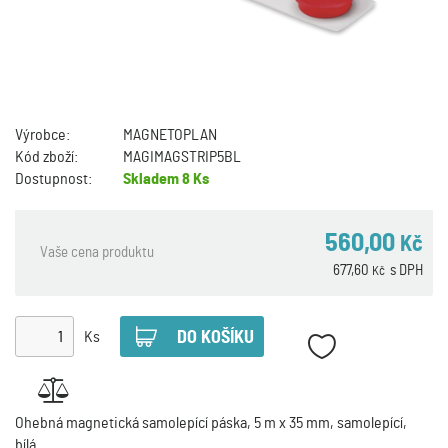
Výrobce:
MAGNETOPLAN
Kód zboží:
MAGIMAGSTRIP5BL
Dostupnost:
Skladem
8 Ks
560,00
Kč
Vaše cena produktu
677,60
s DPH
Kč
Ks
Ohebná magnetická samolepící páska, 5 m x 35 mm, samolepící,
bílá.