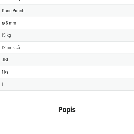
Docu Punch
⌀ 6
mm
15
kg
12
měsíců
JBI
1 ks
1
Popis