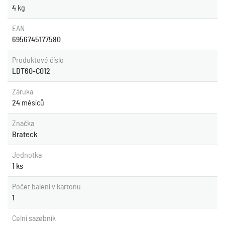
4
kg
EAN
6956745177580
Produktové číslo
LDT60-C012
Záruka
24
měsíců
Značka
Brateck
Jednotka
1 ks
Počet balení v kartonu
1
Celní sazebník