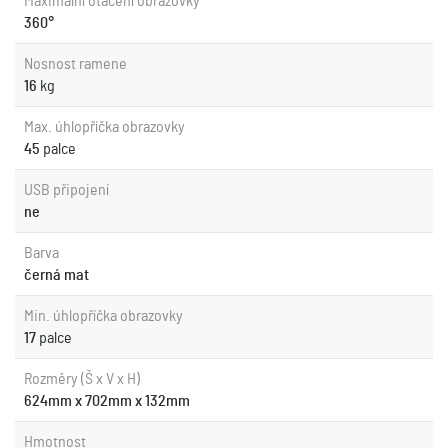
Maximální otáčení obrazovky
360°
Nosnost ramene
16
kg
Max. úhlopříčka obrazovky
45
palce
USB připojení
ne
Barva
černá mat
Min. úhlopříčka obrazovky
17
palce
Rozměry (Š x V x H)
624mm x 702mm x 132mm
Hmotnost