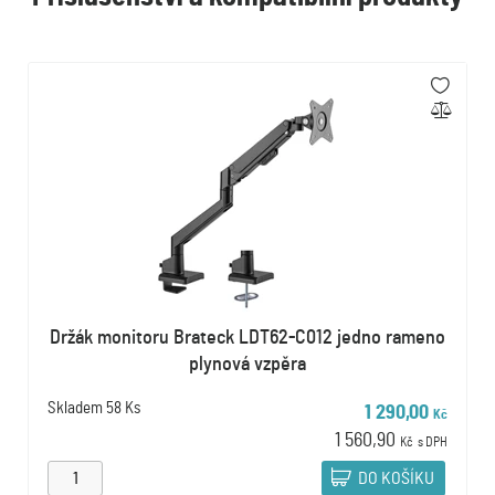
Držák monitoru Brateck LDT62-C012 jedno rameno
plynová vzpěra
Skladem
58 Ks
1 290,00
Kč
1 560,90
Kč
s DPH
DO KOŠÍKU