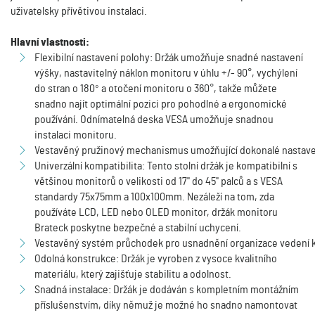
uživatelsky přívětivou instalaci.
Hlavní vlastnosti:
Flexibilní nastavení polohy: Držák umožňuje snadné nastavení
výšky, nastavitelný náklon monitoru v úhlu +/- 90°, vychýlení
do stran o 180
°
a otočení monitoru o 360°, takže můžete
snadno najít optimální pozici pro pohodlné a ergonomické
používání. Odnímatelná deska VESA umožňuje snadnou
instalaci monitoru.
Vestavěný pružinový mechanismus umožňující dokonalé nastaven
Univerzální kompatibilita: Tento stolní držák je kompatibilní s
většinou monitorů o velikosti od 17" do 45" palců a s VESA
standardy 75x75mm a 100x100mm. Nezáleží na tom, zda
používáte LCD, LED nebo OLED monitor, držák monitoru
Brateck poskytne bezpečné a stabilní uchycení.
Vestavěný systém průchodek pro usnadnění organizace vedení 
Odolná konstrukce: Držák je vyroben z vysoce kvalitního
materiálu, který zajišťuje stabilitu a odolnost.
Snadná instalace: Držák je dodáván s kompletním montážním
příslušenstvím, díky němuž je možné ho snadno namontovat