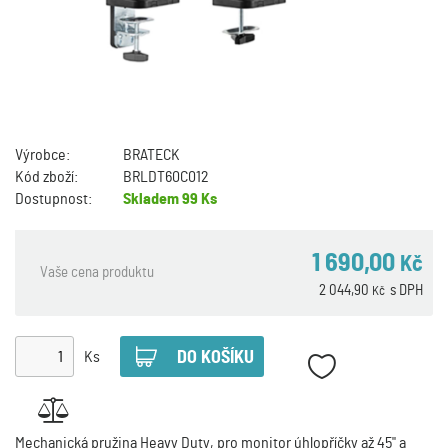
Výrobce:
BRATECK
Kód zboží:
BRLDT60C012
Dostupnost:
Skladem
99 Ks
1 690,00
Kč
Vaše cena produktu
2 044,90
s DPH
Kč
Ks
Mechanická pružina Heavy Duty, pro monitor úhlopříčky až 45" a