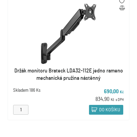
Držák monitoru Brateck LDA32-112E jedno rameno
mechanická pružina nástěnný
Skladem
186 Ks
690,00
Kč
834,90
Kč
s DPH
DO KOŠÍKU