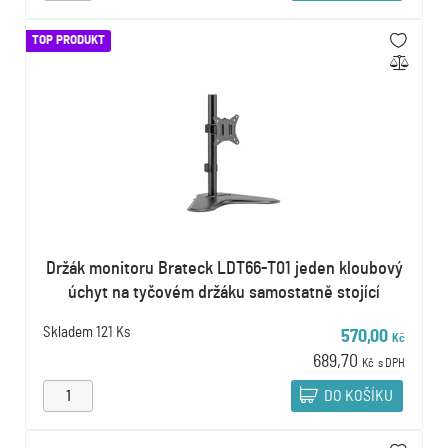
TOP PRODUKT
Držák monitoru Brateck LDT66-T01 jeden kloubový
úchyt na tyčovém držáku samostatně stojící
Skladem
121 Ks
570,00
Kč
689,70
Kč
s DPH
DO KOŠÍKU