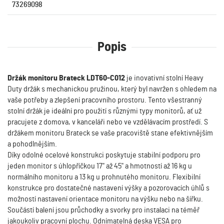
73269098
Popis
Držák monitoru Brateck LDT60-C012
je inovativní stolní Heavy
Duty držák s mechanickou pružinou, který byl navržen s ohledem na
vaše potřeby a zlepšení pracovního prostoru. Tento všestranný
stolní držák je ideální pro použití s různými typy monitorů, ať už
pracujete z domova, v kanceláři nebo ve vzdělávacím prostředí. S
držákem monitoru Brateck se vaše pracoviště stane efektivnějším
a pohodlnějším.
Díky odolné ocelové konstrukci poskytuje stabilní podporu pro
jeden monitor s úhlopříčkou 17" až 45" a hmotností až 16 kg u
normálního monitoru a 13 kg u prohnutého monitoru. Flexibilní
konstrukce pro dostatečné nastavení výšky a pozorovacích úhlů s
možností nastavení orientace monitoru na výšku nebo na šířku.
Součástí balení jsou průchodky a svorky pro instalaci na téměř
jakoukoliv pracovní plochu. Odnímatelná deska VESA pro