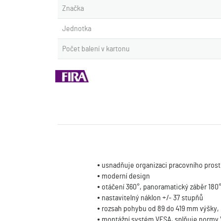
Značka
Jednotka
Počet balení v kartonu
• usnadňuje organizaci pracovního pros
• moderní design
• otáčení 360°, panoramatický záběr 180
• nastavitelný náklon +/- 37 stupňů
• rozsah pohybu od 89 do 419 mm výšky,
• montážní systém VESA, splňuje normy V