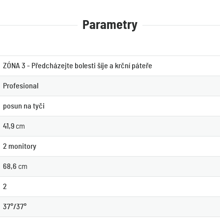
Parametry
ZÓNA 3 - Předcházejte bolesti šíje a krční páteře
Profesional
posun na tyči
41,9
cm
2 monitory
68,6
cm
2
37°/37°