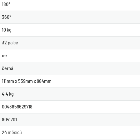
180°
360°
10
kg
32
palce
ne
černá
111mm x 559mm x 984mm
4.4
kg
0043859629718
8041701
24
měsíců