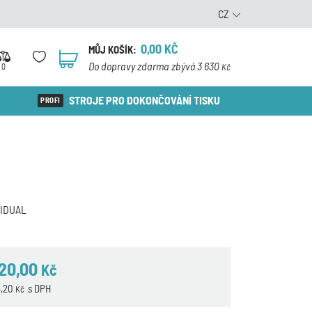
CZ
0,00
KČ
MŮJ KOŠÍK:
0
Do dopravy zdarma zbývá 3 630
0
Kč
STROJE PRO DOKONČOVÁNÍ TISKU
IDUAL
120,00
Kč
5,20
s DPH
Kč