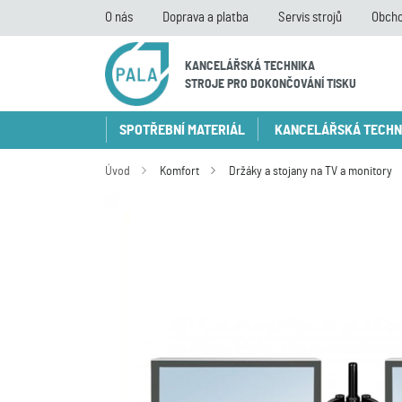
O nás
Doprava a platba
Servis strojů
Obcho
KANCELÁŘSKÁ TECHNIKA
STROJE PRO DOKONČOVÁNÍ TISKU
SPOTŘEBNÍ MATERIÁL
KANCELÁŘSKÁ TECHN
Úvod
Komfort
Držáky a stojany na TV a monitory