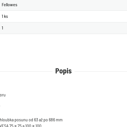
Fellowes
1 ks
1
Popis
toru
°
 hloubka posunu od 63 až po 686 mm
ESA 75 × 75 a 100 × 100